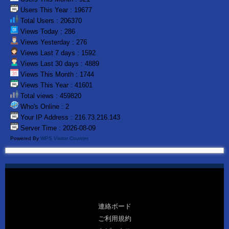
Users This Year : 19677
Total Users : 206370
Views Today : 286
Views Yesterday : 276
Views Last 7 days : 1592
Views Last 30 days : 4889
Views This Month : 1744
Views This Year : 41601
Total views : 459820
Who's Online : 2
Your IP Address : 216.73.216.143
Server Time : 2026-08-09
Powered By
WPS Visitor Counter
連絡ボード
ご利用規約