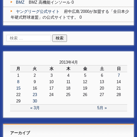
BMZ
BMZ 高機能インソール 0
ヤングリーグ公式サイト
府中広島’2000が加盟する「全日本少
年硬式野球連盟」の公式サイトです。 0
2013年4月
月
火
水
木
金
土
日
1
2
3
4
5
6
7
8
9
10
11
12
13
14
15
16
17
18
19
20
21
22
23
24
25
26
27
28
29
30
« 3月
5月 »
アーカイブ