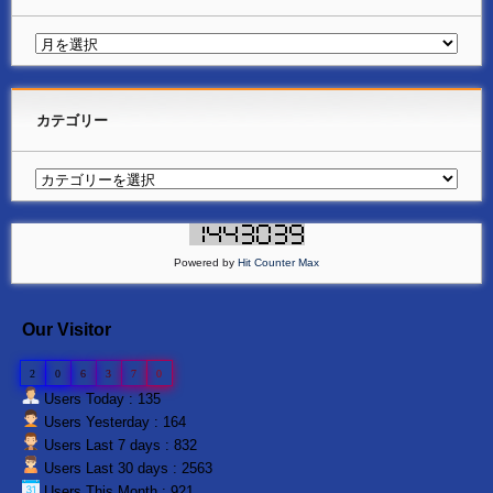
カテゴリー
Powered by
Hit Counter Max
Our Visitor
2
0
6
3
7
0
Users Today : 135
Users Yesterday : 164
Users Last 7 days : 832
Users Last 30 days : 2563
Users This Month : 921