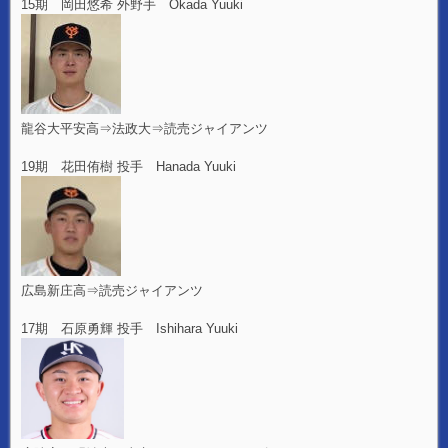
15期 岡田悠希 外野手 Okada Yuuki
龍谷大平安高⇒法政大⇒読売ジャイアンツ
19期 花田侑樹 投手 Hanada Yuuki
広島新庄高⇒読売ジャイアンツ
17期 石原勇輝 投手 Ishihara Yuuki