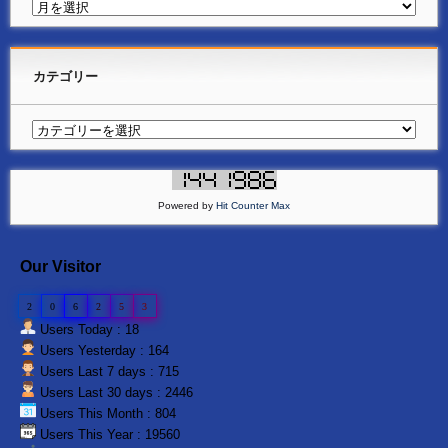
カテゴリー
Powered by
Hit Counter Max
Our Visitor
2
0
6
2
5
3
Users Today : 18
Users Yesterday : 164
Users Last 7 days : 715
Users Last 30 days : 2446
Users This Month : 804
Users This Year : 19560