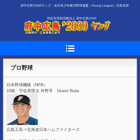
府中広島❜2000ヤング：全日本少年硬式野球連盟（Young League）広島支部
特定非営利活動法人 府中広島2000
プロ野球
日本野球機構（NPB）
10期 宇佐美塁太 外野手 Usami Ruita
広島工高⇒北海道日本ハムファイターズ