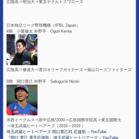
広陵高⇒明治大⇒東京ヤクルトスワローズ
日本独立リーグ野球機構（IPBL Japan）
4期 小栗健太 外野手 Oguri Kenta
広陵高⇒修道大⇒香川オリーブガイナーズ⇒福山ローズファイターズ
9期 関口寛己 外野手 Sekiguchi Hiroki
寺西イーグルス⇒府中広島❜2000⇒広島国際学院高⇒東京国際大
⇒埼玉武蔵ヒートベアーズ（2016～2019 ）
埼玉武蔵ヒートベアーズ 関口寛己#1 応援歌 – YouTube
『関口 寛己 選手応援歌』埼玉武蔵ヒートベアーズ – YouTube