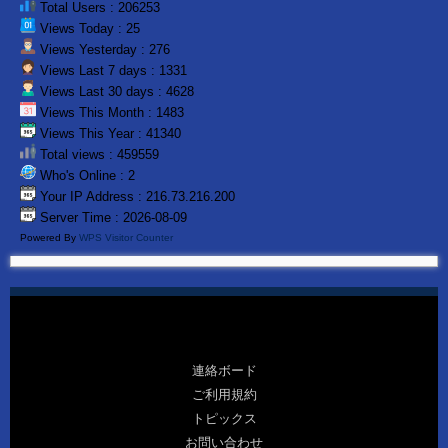
Total Users : 206253
Views Today : 25
Views Yesterday : 276
Views Last 7 days : 1331
Views Last 30 days : 4628
Views This Month : 1483
Views This Year : 41340
Total views : 459559
Who's Online : 2
Your IP Address : 216.73.216.200
Server Time : 2026-08-09
Powered By
WPS Visitor Counter
連絡ボード
ご利用規約
トピックス
お問い合わせ