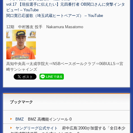
vol.17 【現役選手に伝えたい】元四番打者 OB関口さんに突撃インタ
ビュー! – YouTube
関口寛己応援歌（埼玉武蔵ヒートベアーズ） – YouTube
12期 中村雅友 投手 Nakamura Masatomo
高知中央高⇒太成学院大⇒NSBベースボールクラブ⇒06BULLS⇒宮
崎サンシャインズ
ブックマーク
BMZ
BMZ 高機能インソール 0
ヤングリーグ公式サイト
府中広島’2000が加盟する「全日本少