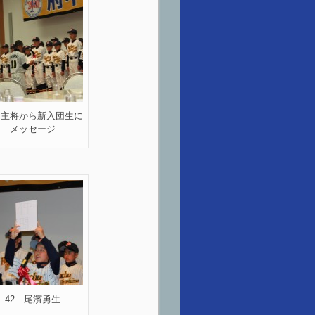
内主将から新入団生に
メッセージ
42 尾濱勇生