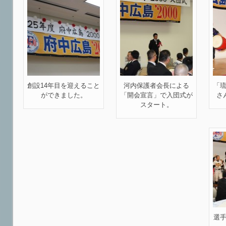
創設14年目を迎えること
河内保護者会長による
「
ができました。
「開会宣言」で入団式が
さ
スタート。
選