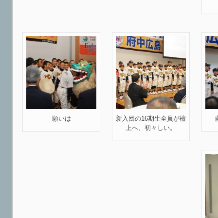
願いは
新入団の16期生全員が檀
上へ。初々しい。