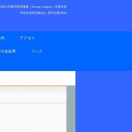
少年硬式野球連盟（Young League）広島支部
特定非営利活動法人 府中広島2000
案内
アクセス
の大会結果
リンク