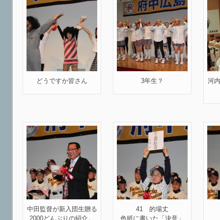
どうですか皆さん
3年生？
河
中田監督が新入団生贈る
41 的場丈
2000どんぶりの紹介。
色紙に書いた「決意」