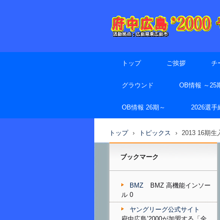
トップ
ご挨拶
チ
グラウンド
OB情報 ～25
OB情報 26期～
2026選
トップ
›
トピックス
›
2013 16期
ブックマーク
BMZ
BMZ 高機能インソー
ル 0
ヤングリーグ公式サイト
府中広島’2000が加盟する「全