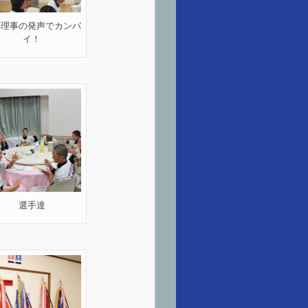
内理事の発声でカンパ
イ！
選手達