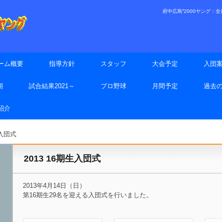
府中広島❜2000ヤング：全日本
ーム概要
指導方針
スタッフ
大会予定
入団
期
試合結果2021～
プロ野球
月間予定
過去
手紹介
生入団式
2013 16期生入団式
2013年4月14日（日）
第16期生29名を迎える入団式を行いました。