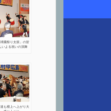
琉球國祭り太鼓」の皆
んいよる祝いの演舞
手達も檀上へ上がり大