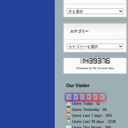
カテゴリー
Powered by
Hit Counter Max
Our Visitor
2
0
5
8
3
8
Users Today : 52
Users Yesterday : 66
Users Last 7 days : 500
Users Last 30 days : 2238
Users This Month : 389