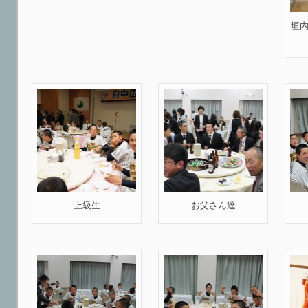
垣
上級生
お父さん達