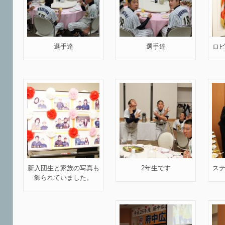
選手達
選手達
ロ
新入団生と家族の写真も
2年生です
ス
飾られていました。