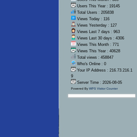
Users This Year : 19145
Total Users : 205838
Views Today : 116
Views Yesterday : 127
Views Last 7 days : 963
Views Last 30 days : 4306
Views This Month : 771
Views This Year : 40628
Total views : 458847
Who's Online : 0
Your IP Address : 216.73.216.1
9
Server Time : 2026-08-05
Powered By
WPS Visitor Counter