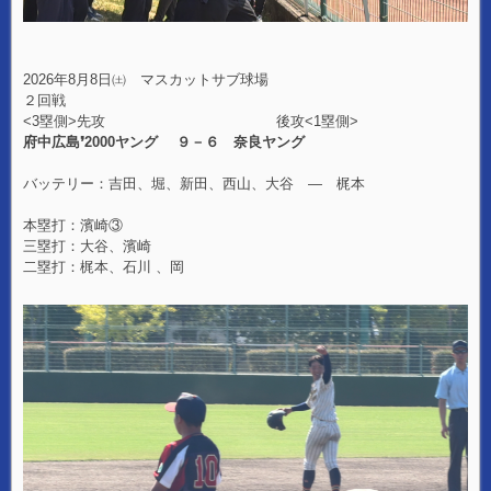
2026年8月8日㈯ マスカットサブ球場
２回戦
<3塁側>先攻 後攻<1塁側>
府中広島❜2000ヤング ９－６ 奈良ヤング
バッテリー：吉田、堀、新田、西山、大谷 — 梶本
本塁打：濱崎③
三塁打：大谷、濱崎
二塁打：梶本、石川 、岡