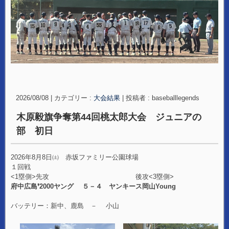
2026/08/08
|
カテゴリー :
大会結果
|
投稿者 : baseballlegends
木原毅旗争奪第44回桃太郎大会 ジュニアの
部 初日
2026年8月8日㈯ 赤坂ファミリー公園球場
１回戦
<1塁側>先攻 後攻<3塁側>
府中広島❜2000ヤング ５－４ ヤンキース岡山Young
バッテリー：新中、鹿島 － 小山