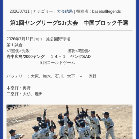
2026/07/11
|
カテゴリー :
大会結果
|
投稿者 : baseballlegends
第1回ヤングリーグSJr大会 中国ブロック予選
2026年7月11日㈰㈯ 旭公園野球場
第１試合
<1塁側>先攻 後攻<3塁側>
府中広島❜2000ヤング １４－１ ヤングSAD
５回コールドゲーム
バッテリー：大原、梅木、石川、大下 － 奥野
本塁打：奥野
二塁打：大杉、鹿田