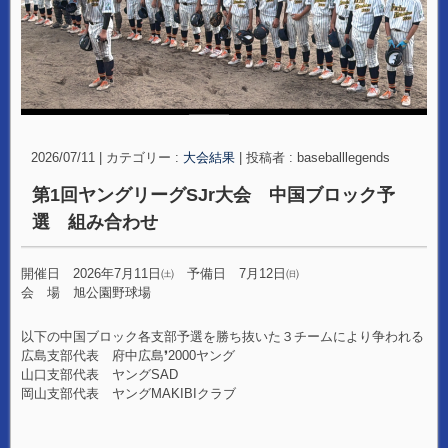
2026/07/11
|
カテゴリー :
大会結果
|
投稿者 : baseballlegends
第1回ヤングリーグSJr大会 中国ブロック予
選 組み合わせ
開催日 2026年7月11日㈯ 予備日 7月12日㈰
会 場 旭公園野球場
以下の中国ブロック各支部予選を勝ち抜いた３チームにより争われる
広島支部代表 府中広島❜2000ヤング
山口支部代表 ヤングSAD
岡山支部代表 ヤングMAKIBIクラブ