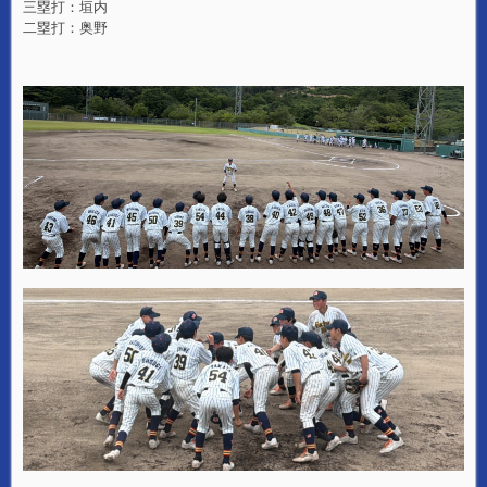
三塁打：垣内
二塁打：奥野