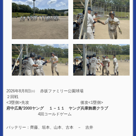
2026年8月8日㈯ 赤坂ファミリー公園球場
２回戦
<3塁側>先攻 後攻<1塁側>
府中広島❜2000ヤング １－１１ ヤング兵庫飾磨クラブ
4回コールドゲーム
バッテリー：齊藤、垣本、山本、古本 － 吉井