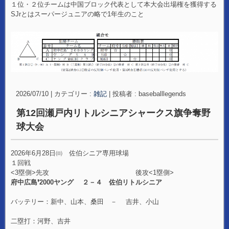
１位・２位チームは中国ブロック代表として本大会出場権を獲得する
SJrとはスーパージュニアの略で1年生のこと
2026/07/10
|
カテゴリー :
雑記
|
投稿者 : baseballlegends
第12回瀬戸内リトルシニアシャークス旗争奪野
球大会
2026年6月28日㈰ 佐伯シニア専用球場
１回戦
<3塁側>先攻 後攻<1塁側>
府中広島❜2000ヤング ２－４ 佐伯リトルシニア
バッテリー：新中、山本、桑田 － 吉井、小山
二塁打：河野、吉井