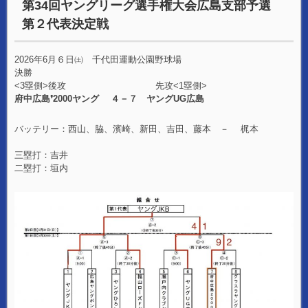
第34回ヤングリーグ選手権大会広島支部予選
第２代表決定戦
2026年6月６日㈯ 千代田運動公園野球場
決勝
<3塁側>後攻 先攻<1塁側>
府中広島❜2000ヤング ４－７ ヤングUG広島
バッテリー：西山、脇、濱崎、新田、吉田、藤本 － 梶本
三塁打：吉井
二塁打：垣内