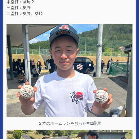
本塁打：藤尾２
三塁打：奥野
二塁打：奥野、柴崎
２本のホームランを放った#42藤尾