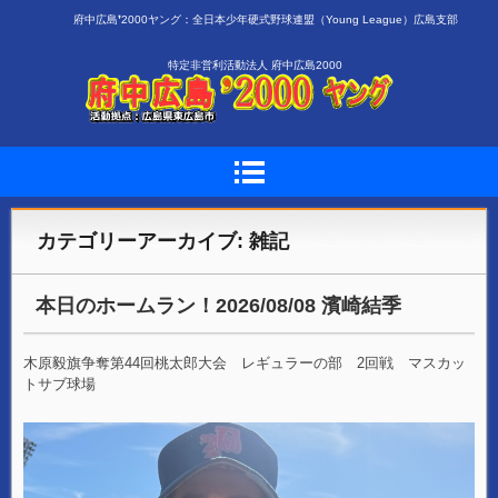
府中広島❜2000ヤング：全日本少年硬式野球連盟（Young League）広島支部
特定非営利活動法人 府中広島2000
カテゴリーアーカイブ:
雑記
本日のホームラン！2026/08/08 濱崎結季
木原毅旗争奪第44回桃太郎大会 レギュラーの部 2回戦 マスカッ
トサブ球場