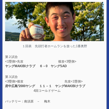
１回表 先頭打者ホームランを放った1番奥野
第２試合
<1塁側>先攻 後攻<3塁側>
ヤングMAKIBIクラブ ６－0 ヤングSAD
第３試合
<3塁側>後攻 先攻<1塁側>
府中広島❜2000ヤング １１－１ ヤングMAKIBIクラブ
4回コールドゲーム
バッテリー：南須原 － 梅木