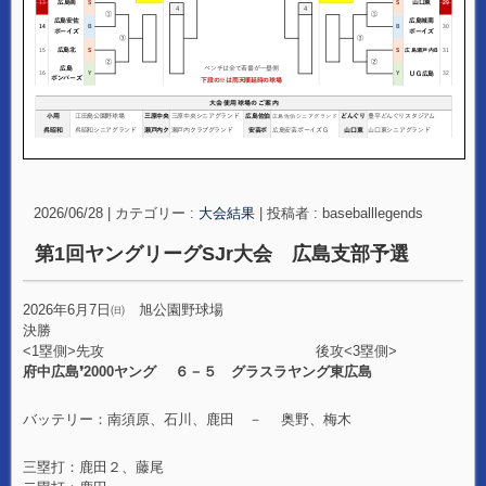
2026/06/28
|
カテゴリー :
大会結果
|
投稿者 : baseballlegends
第1回ヤングリーグSJr大会 広島支部予選
2026年6月7日㈰ 旭公園野球場
決勝
<1塁側>先攻 後攻<3塁側>
府中広島❜2000ヤング ６－５ グラスラヤング東広島
バッテリー：南須原、石川、鹿田 － 奥野、梅木
三塁打：鹿田２、藤尾