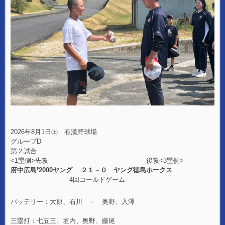
2026年8月1日㈯ 有漢野球場
グループD
第２試合
<1塁側>先攻 後攻<3塁側>
府中広島❜2000ヤング ２１－０ ヤング徳島ホークス
4回コールドゲーム
バッテリー：大原、石川 － 奥野、入澤
三塁打：七五三、垣内、奥野、藤尾