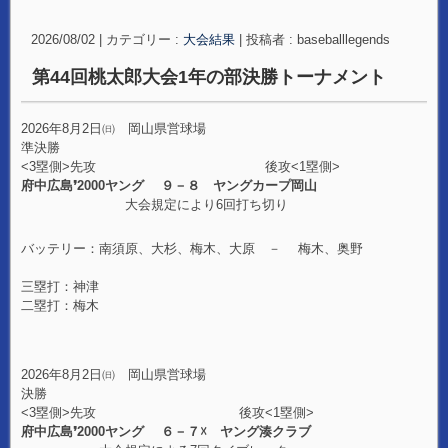
2026/08/02
|
カテゴリー :
大会結果
|
投稿者 : baseballlegends
第44回桃太郎大会1年の部決勝トーナメント
2026年8月2日㈰ 岡山県営球場
準決勝
<3塁側>先攻 後攻<1塁側>
府中広島❜2000ヤング ９－８ ヤングカープ岡山
大会規定により6回打ち切り
バッテリー：南須原、大杉、梅木、大原 － 梅木、奥野
三塁打：神津
二塁打：梅木
2026年8月2日㈰ 岡山県営球場
決勝
<3塁側>先攻 後攻<1塁側>
府中広島❜2000ヤング ６－７☓ ヤング湊クラブ