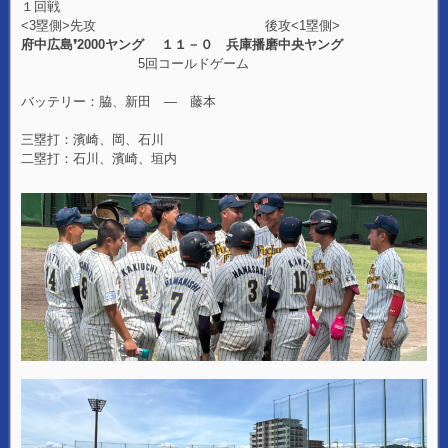
１回戦
<3塁側>先攻 後攻<1塁側>
府中広島❜2000ヤング １１－０ 兵庫播磨中央ヤング
5回コールドゲーム
バッテリー：脇、新田 — 藤本
三塁打：濱崎、岡、石川
二塁打：石川、濱崎、垣内