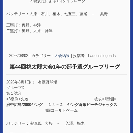
大会規定による7回タイブレーク
バッテリー：大原、石川、植木、七五三、藤尾 － 奥野
三塁打：奥野、神津
二塁打：奥野、大原、神津
2026/08/02
|
カテゴリー :
大会結果
|
投稿者 : baseballlegends
第44回桃太郎大会1年の部予選グループリーグ
2026年8月1日㈯ 有漢野球場
グループD
第１試合
<3塁側>先攻 後攻<1塁側>
府中広島❜2000ヤング １４－２ ヤング倉敷ピーチジャックス
4回コールドゲーム
バッテリー：南須原、大杉 － 入澤、梅木