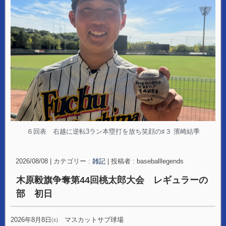
６回表 右越に逆転3ラン本塁打を放ち笑顔の♯３ 濱崎結季
2026/08/08
|
カテゴリー :
雑記
|
投稿者 : baseballlegends
木原毅旗争奪第44回桃太郎大会 レギュラーの
部 初日
2026年8月8日㈯ マスカットサブ球場