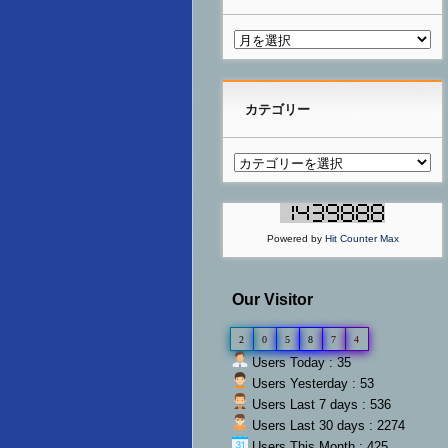
カテゴリー
Powered by
Hit Counter Max
Our Visitor
2
0
5
8
7
4
Users Today : 35
Users Yesterday : 53
Users Last 7 days : 536
Users Last 30 days : 2274
Users This Month : 425