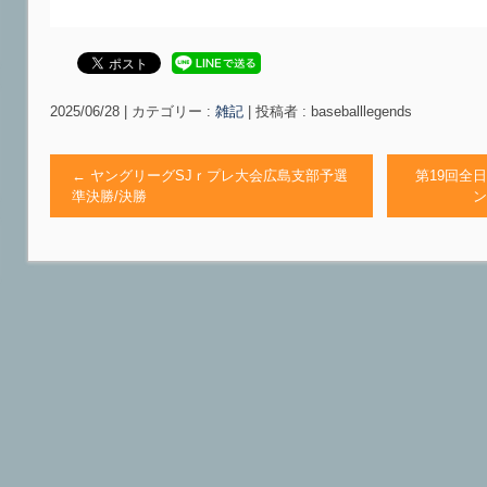
2025/06/28
|
カテゴリー :
雑記
|
投稿者 : baseballlegends
←
ヤングリーグSJｒプレ大会広島支部予選
第19回全
準決勝/決勝
ン