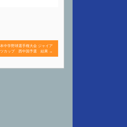
日本中学野球選手権大会 ジャイア
ツカップ 西中国予選 結果
→