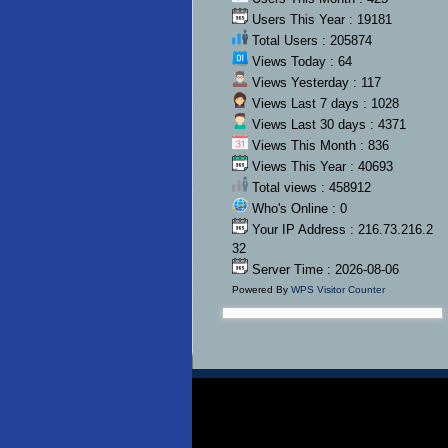
Users This Year : 19181
Total Users : 205874
Views Today : 64
Views Yesterday : 117
Views Last 7 days : 1028
Views Last 30 days : 4371
Views This Month : 836
Views This Year : 40693
Total views : 458912
Who's Online : 0
Your IP Address : 216.73.216.2
32
Server Time : 2026-08-06
Powered By
WPS Visitor Counter