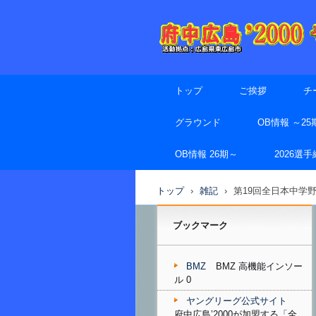
トップ
ご挨拶
チ
グラウンド
OB情報 ～25
OB情報 26期～
2026選
トップ
›
雑記
›
第19回全日本中学
ブックマーク
BMZ
BMZ 高機能インソー
ル 0
ヤングリーグ公式サイト
府中広島’2000が加盟する「全