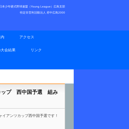
少年硬式野球連盟（Young League）広島支部
特定非営利活動法人 府中広島2000
案内
アクセス
の大会結果
リンク
カップ 西中国予選 組み
ジャイアンツカップ西中国予選です！