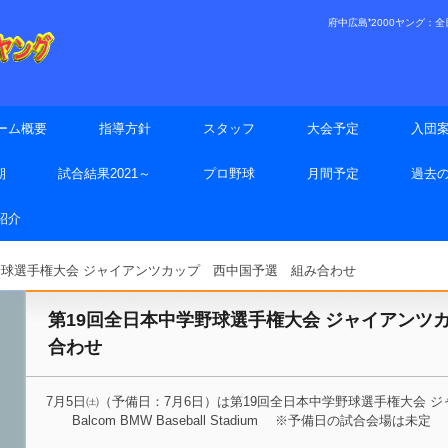
府中広島❜2000ヤング：全日本
ーム概要
指導方針
スタッフ
大会予定
入団
期
試合結果2021～
プロ野球
月間予定
過去
手紹介
野球選手権大会 ジャイアンツカップ 西中国予選 組み合わせ
第19回全日本中学野球選手権大会 ジャイアンツ
合わせ
7月5日㈯（予備日：7月6日）は第19回全日本中学野球選手権大会 
Balcom BMW Baseball Stadium ※予備日の試合会場は未定