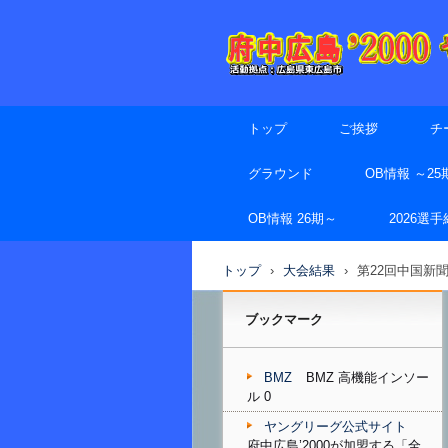
トップ
ご挨拶
チ
グラウンド
OB情報 ～25
OB情報 26期～
2026選
トップ
›
大会結果
›
第22回中国新
ブックマーク
BMZ
BMZ 高機能インソー
ル 0
ヤングリーグ公式サイト
府中広島’2000が加盟する「全