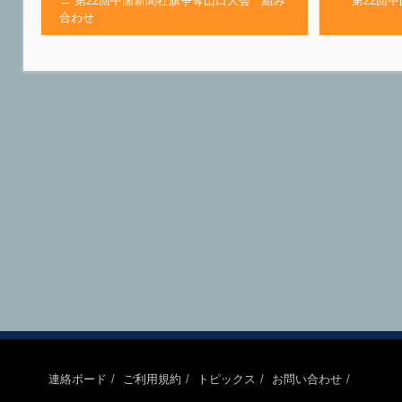
←
第22回中国新聞社旗争奪山口大会 組み
第22回
合わせ
連絡ボード
ご利用規約
トピックス
お問い合わせ