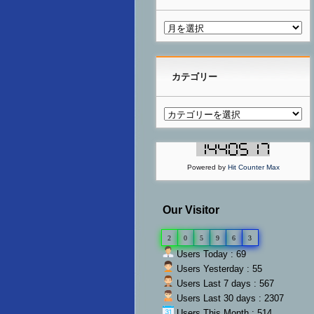
カテゴリー
Powered by
Hit Counter Max
Our Visitor
2
0
5
9
6
3
Users Today : 69
Users Yesterday : 55
Users Last 7 days : 567
Users Last 30 days : 2307
Users This Month : 514