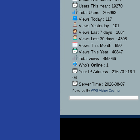
Users This Year : 19270
Total Users : 205963
Views Today : 117
Views Yesterday : 101
Views Last 7 days : 1084
Views Last 30 days : 4398
Views This Month : 990
Views This Year : 40847
Total views : 459066
Who's Online : 1
Your IP Address : 216.73.216.1
04
Server Time : 2026-08-07
Powered By
WPS Visitor Counter