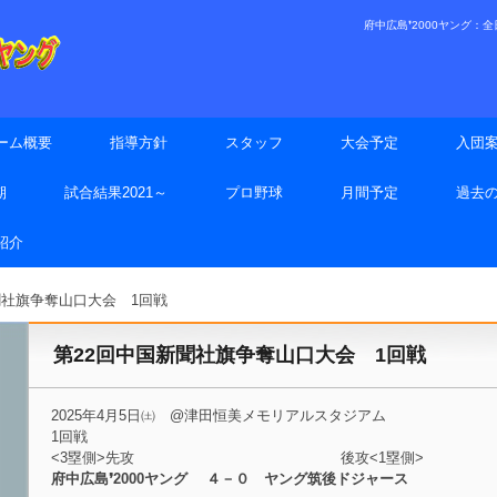
府中広島❜2000ヤング：全日本
ーム概要
指導方針
スタッフ
大会予定
入団
期
試合結果2021～
プロ野球
月間予定
過去
手紹介
聞社旗争奪山口大会 1回戦
第22回中国新聞社旗争奪山口大会 1回戦
2025年4月5日㈯ @津田恒美メモリアルスタジアム
1回戦
<3塁側>先攻 後攻<1塁側>
府中広島❜2000ヤング ４－０ ヤング筑後ドジャース