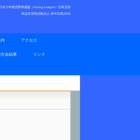
少年硬式野球連盟（Young League）広島支部
特定非営利活動法人 府中広島2000
案内
アクセス
の大会結果
リンク