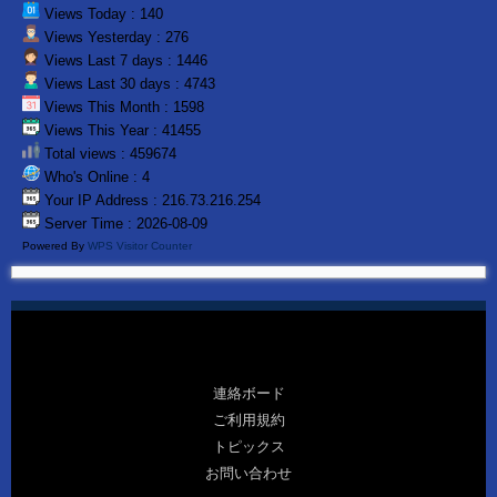
Views Today : 140
Views Yesterday : 276
Views Last 7 days : 1446
Views Last 30 days : 4743
Views This Month : 1598
Views This Year : 41455
Total views : 459674
Who's Online : 4
Your IP Address : 216.73.216.254
Server Time : 2026-08-09
Powered By
WPS Visitor Counter
連絡ボード
ご利用規約
トピックス
お問い合わせ