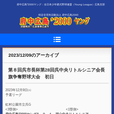
府中広島❜2000ヤング：全日本少年硬式野球連盟（Young League）広島支部
特定非営利活動法人 府中広島2000
2023/12/09
のアーカイブ
第８回呉市長杯第28回呉中央リトルシニア会長
旗争奪野球大会 初日
2023年12月9日㈯
予選リーグ
虹村公園市立呉G
<3塁側> <1塁側>