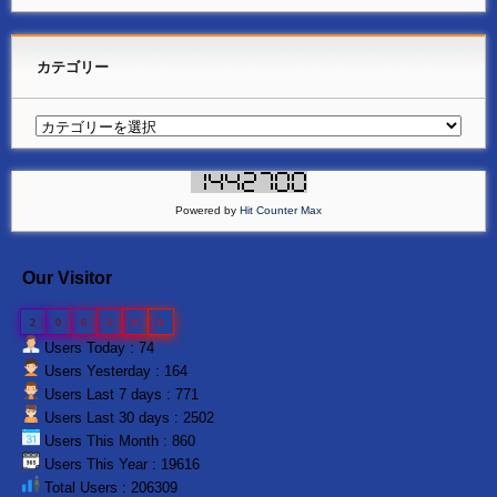
カテゴリー
Powered by
Hit Counter Max
Our Visitor
2
0
6
3
0
9
Users Today : 74
Users Yesterday : 164
Users Last 7 days : 771
Users Last 30 days : 2502
Users This Month : 860
Users This Year : 19616
Total Users : 206309