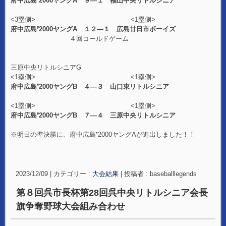
府中広島❜2000ヤングA ９―１ 福山中央リトルシニア
<3塁側> <1塁側>
府中広島❜2000ヤングA １２―１ 広島廿日市ボーイズ
４回コールドゲーム
三原中央リトルシニアG
<1塁側> <1塁側>
府中広島❜2000ヤングB ４―３ 山口東リトルシニア
<1塁側> <1塁側>
府中広島❜2000ヤングB ７―４ 三原中央リトルシニア
※明日の準決勝に、府中広島❜2000ヤングAが進出しました！！
2023/12/09
|
カテゴリー :
大会結果
|
投稿者 : baseballlegends
第８回呉市長杯第28回呉中央リトルシニア会長
旗争奪野球大会組み合わせ