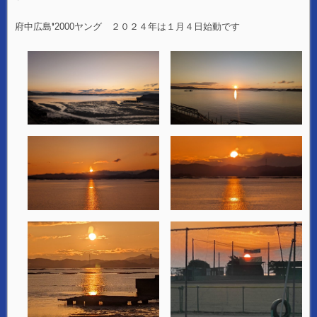
府中広島❜2000ヤング ２０２４年は１月４日始動です