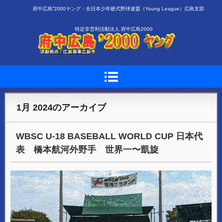
府中広島❜2000ヤング：全日本少年硬式野球連盟（Young League）広島支部
特定非営利活動法人 府中広島2000
1月 2024
のアーカイブ
WBSC U-18 BASEBALL WORLD CUP 日本代
表 橋本航河外野手 世界一〜凱旋