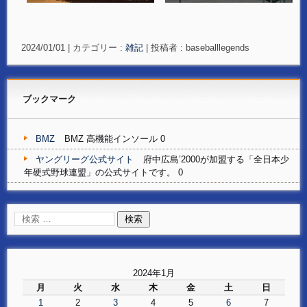
2024/01/01
|
カテゴリー :
雑記
|
投稿者 : baseballlegends
ブックマーク
BMZ
BMZ 高機能インソール 0
ヤングリーグ公式サイト
府中広島’2000が加盟する「全日本少
年硬式野球連盟」の公式サイトです。 0
2024年1月
月
火
水
木
金
土
日
1
2
3
4
5
6
7