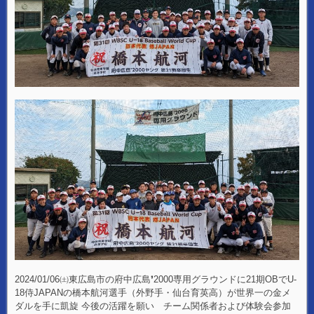
2024/01/06㈯東広島市の府中広島❜2000専用グラウンドに21期OBでU-
18侍JAPANの橋本航河選手（外野手・仙台育英高）が世界一の金メ
ダルを手に凱旋 今後の活躍を願い チーム関係者および体験会参加