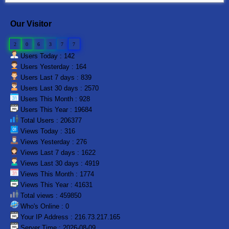
Our Visitor
2
0
6
3
7
7
Users Today : 142
Users Yesterday : 164
Users Last 7 days : 839
Users Last 30 days : 2570
Users This Month : 928
Users This Year : 19684
Total Users : 206377
Views Today : 316
Views Yesterday : 276
Views Last 7 days : 1622
Views Last 30 days : 4919
Views This Month : 1774
Views This Year : 41631
Total views : 459850
Who's Online : 0
Your IP Address : 216.73.217.165
Server Time : 2026-08-09