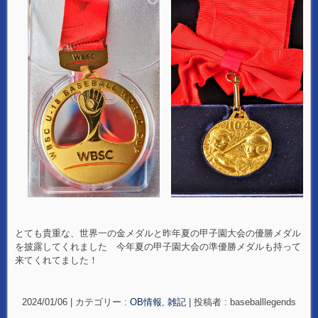
とても貴重な、世界一の金メダルと昨年夏の甲子園大会の優勝メダル
を披露してくれました 今年夏の甲子園大会の準優勝メダルも持って
来てくれてました！
2024/01/06
|
カテゴリー :
OB情報
,
雑記
|
投稿者 : baseballlegends