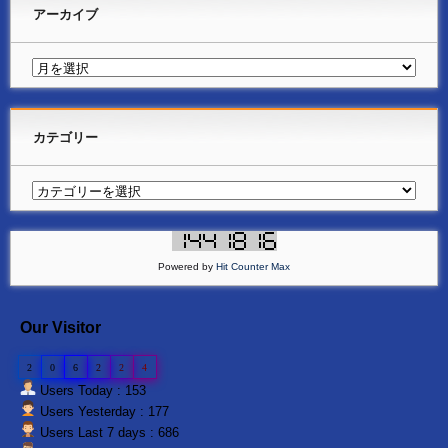
アーカイブ
カテゴリー
Powered by
Hit Counter Max
Our Visitor
2
0
6
2
2
4
Users Today : 153
Users Yesterday : 177
Users Last 7 days : 686