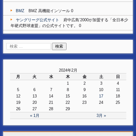
BMZ
BMZ 高機能インソール 0
ヤングリーグ公式サイト
府中広島’2000が加盟する「全日本少
年硬式野球連盟」の公式サイトです。 0
2024年2月
月
火
水
木
金
土
日
1
2
3
4
5
6
7
8
9
10
11
12
13
14
15
16
17
18
19
20
21
22
23
24
25
26
27
28
29
« 1月
3月 »