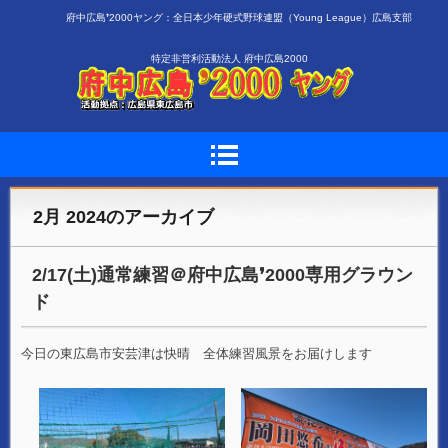
府中広島❜2000ヤング：全日本少年硬式野球連盟（Young League）広島支部
特定非営利活動法人 府中広島2000
2月 2024
のアーカイブ
2/17(土)通常練習＠府中広島❜2000専用グラウン
ド
今日の東広島市安芸津は快晴 全体練習風景をお届けします