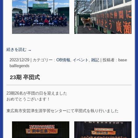
続きを読む
→
2022/12/29
|
カテゴリー :
OB情報
,
イベント
,
雑記
|
投稿者 : base
balllegends
23期 卒団式
23期26名が卒団の日を迎えました
おめでとうございます！
東広島市安芸津生涯学習センターにて卒団式を執り行いました