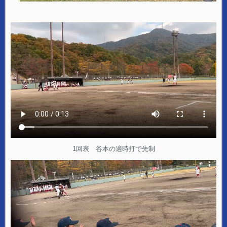
1回表 谷本の適時打で先制