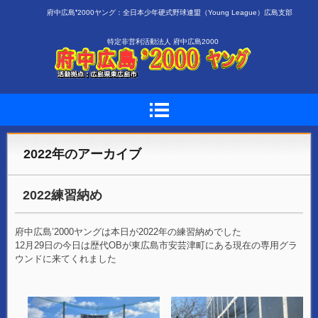
府中広島❜2000ヤング：全日本少年硬式野球連盟（Young League）広島支部
特定非営利活動法人 府中広島2000
2022
年のアーカイブ
2022練習納め
府中広島’2000ヤングは本日が2022年の練習納めでした
12月29日の今日は歴代OBが東広島市安芸津町にある現在の専用グラ
ウンドに来てくれました