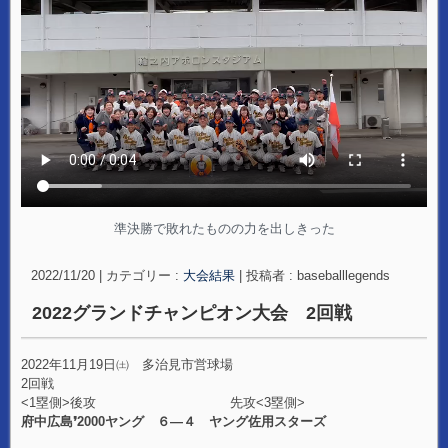
準決勝で敗れたものの力を出しきった
2022/11/20
|
カテゴリー :
大会結果
|
投稿者 : baseballlegends
2022グランドチャンピオン大会 2回戦
2022年11月19日㈯ 多治見市営球場
2回戦
<1塁側>後攻 先攻<3塁側>
府中広島❜2000ヤング ６―４ ヤング佐用スターズ