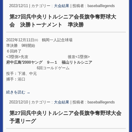
2022/12/11
|
カテゴリー :
大会結果
|
投稿者 : baseballlegends
第27回呉中央リトルシニア会長旗争奪野球大
会 決勝トーナメント 準決勝
2022年12月11日㈰ 鶴岡一人記念球場
準決勝 9時開始
６回終了
<3塁側>先攻 後攻<1塁側>
府中広島❜2000ヤング ９―１ 福山リトルシニア
6回コールドゲーム
投手︰下浦、中元
捕手︰浴口
続きを読む
→
2022/12/10
|
カテゴリー :
大会結果
|
投稿者 : baseballlegends
第27回呉中央リトルシニア会長旗争奪野球大会
予選リーグ