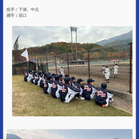
投手︰下浦、中元
捕手︰浴口