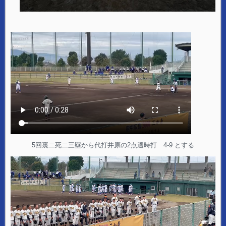
5回裏二死二三塁から代打井原の2点適時打 4-9 とする