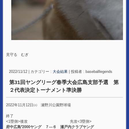
見守る むぎ
2022/11/12
|
カテゴリー :
大会結果
|
投稿者 : baseballlegends
第31回ヤングリーグ春季大会広島支部予選 第
２代表決定トーナメント準決勝
2022年11月12日㈯ 瀬野川公園野球場
終了
<1塁側>後攻 先攻<3塁側>
府中広島❜2000ヤング ７―６ 瀬戸内クラブヤング