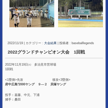
2022/11/19
|
カテゴリー :
大会結果
|
投稿者 : baseballlegends
2022グランドチャンピオン大会 1回戦
2022年11月19日㈯ 多治見市営球場
1回戦
<1塁側>先攻 後攻<3塁側>
府中広島❜2000ヤング ９―２ 貝塚ヤング
投手︰嘉藤、中元、下浦
捕手︰桑田