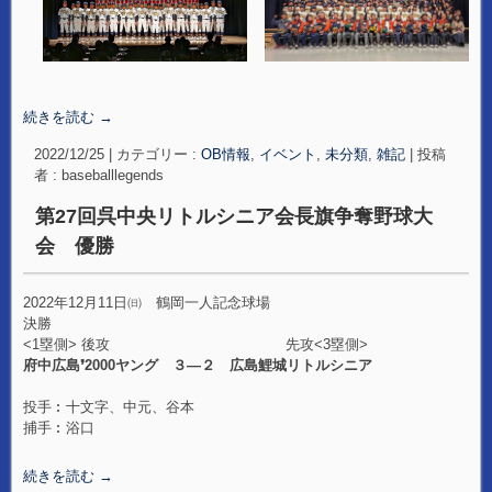
続きを読む
→
2022/12/25
|
カテゴリー :
OB情報
,
イベント
,
未分類
,
雑記
|
投稿
者 : baseballlegends
第27回呉中央リトルシニア会長旗争奪野球大
会 優勝
2022年12月11日㈰ 鶴岡一人記念球場
決勝
<1塁側> 後攻 先攻<3塁側>
府中広島❜2000ヤング ３―２ 広島鯉城リトルシニア
投手︰十文字、中元、谷本
捕手︰浴口
続きを読む
→