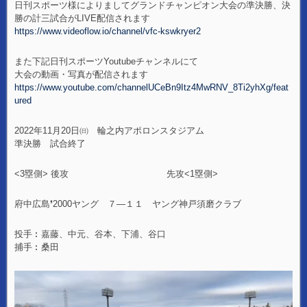
日刊スポーツ様によりましてグランドチャンピオン大会の準決勝、決
勝の計三試合がLIVE配信されます
https://www.videoflow.io/channel/vfc-kswkryer2
また下記日刊スポーツYoutubeチャンネルにて
大会の動画・写真が配信されます
https://www.youtube.com/channelUCeBn9Itz4MwRNV_8Ti2yhXg/feat
ured
2022年11月20日㈰ 輪之内アポロンスタジアム
準決勝 試合終了
<3塁側> 後攻 先攻<1塁側>
府中広島❜2000ヤング ７―１１ ヤング神戸須磨クラブ
投手︰嘉藤、中元、谷本、下浦、谷口
捕手︰桑田