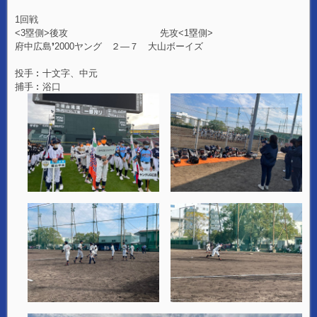
1回戦
<3塁側>後攻 先攻<1塁側>
府中広島❜2000ヤング ２―７ 大山ボーイズ
投手︰十文字、中元
捕手︰浴口