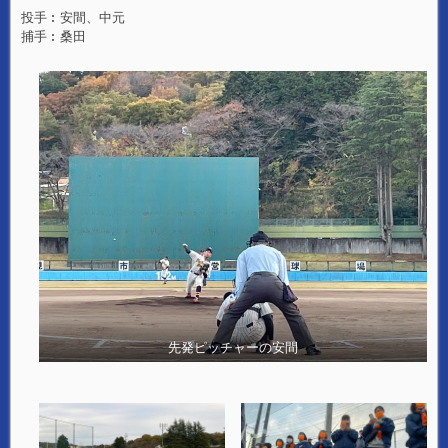
投手︰安間、中元
捕手︰桑田
先発ピッチャーの安間