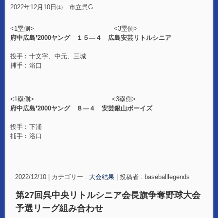
2022年12月10日㈯ 市立呉G
<1塁側> <3塁側>
府中広島❜2000ヤング １５―４ 広島安芸リトルシニア
投手︰十文字、中元、三城
捕手︰浴口
<1塁側> <3塁側>
府中広島❜2000ヤング ８―４ 安芸銀山ボーイズ
投手︰下浦
捕手︰浴口
2022/12/10
|
カテゴリー :
大会結果
|
投稿者 : baseballlegends
第27回呉中央リトルシニア会長旗争奪野球大会
予選リーグ組み合わせ