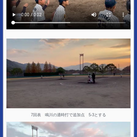
7回表 鳴川の適時打で追加点 5-3とする