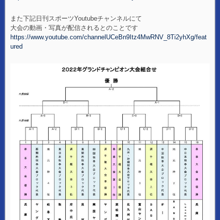
また下記日刊スポーツYoutubeチャンネルにて
大会の動画・写真が配信されるとのことです
https://www.youtube.com/channelUCeBn9Itz4MwRNV_8Ti2yhXg/feat
ured