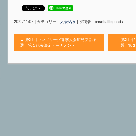
2022/11/07
|
カテゴリー :
大会結果
|
投稿者 : baseballlegends
←
第31回ヤングリーグ春季大会広島支部予
第31回
選 第１代表決定トーナメント
選 第