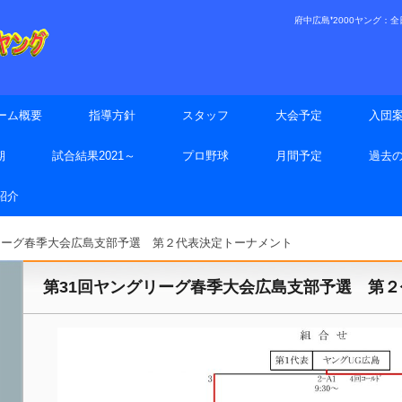
府中広島❜2000ヤング：全日本
ーム概要
指導方針
スタッフ
大会予定
入団
期
試合結果2021～
プロ野球
月間予定
過去
手紹介
リーグ春季大会広島支部予選 第２代表決定トーナメント
第31回ヤングリーグ春季大会広島支部予選 第