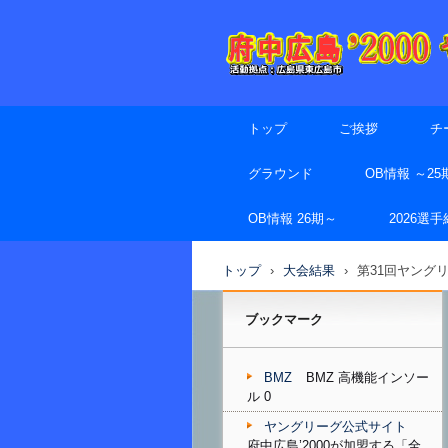
トップ
ご挨拶
チ
グラウンド
OB情報 ～25
OB情報 26期～
2026選
トップ
›
大会結果
›
第31回ヤング
ブックマーク
BMZ
BMZ 高機能インソー
ル 0
ヤングリーグ公式サイト
府中広島’2000が加盟する「全