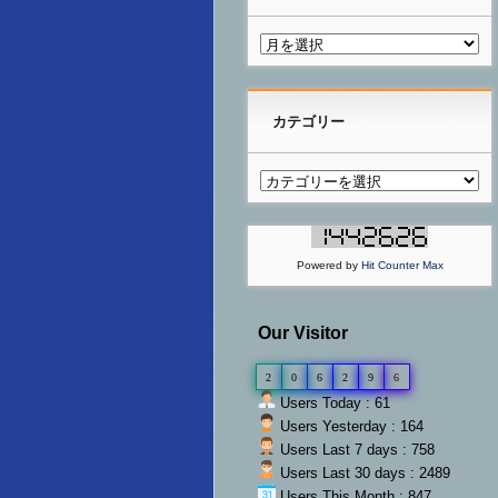
カテゴリー
Powered by
Hit Counter Max
Our Visitor
2
0
6
2
9
6
Users Today : 61
Users Yesterday : 164
Users Last 7 days : 758
Users Last 30 days : 2489
Users This Month : 847