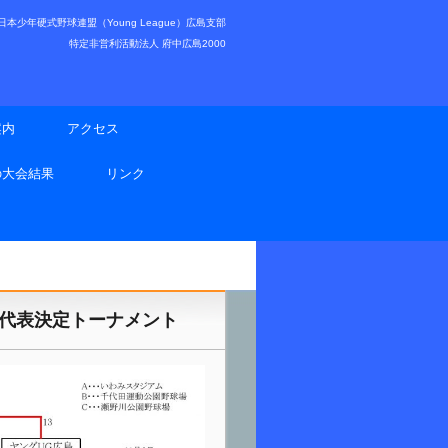
少年硬式野球連盟（Young League）広島支部
特定非営利活動法人 府中広島2000
案内
アクセス
の大会結果
リンク
２代表決定トーナメント