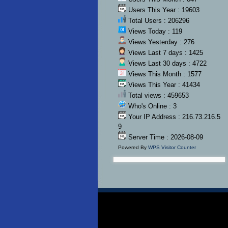
Users This Year : 19603
Total Users : 206296
Views Today : 119
Views Yesterday : 276
Views Last 7 days : 1425
Views Last 30 days : 4722
Views This Month : 1577
Views This Year : 41434
Total views : 459653
Who's Online : 3
Your IP Address : 216.73.216.5
9
Server Time : 2026-08-09
Powered By
WPS Visitor Counter