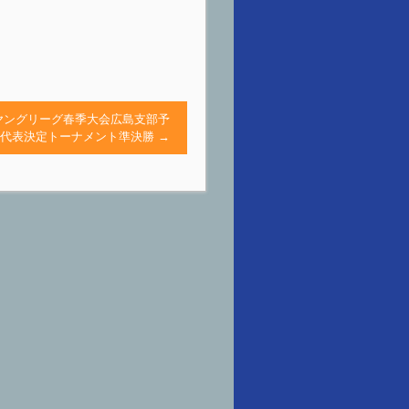
ヤングリーグ春季大会広島支部予
２代表決定トーナメント準決勝
→