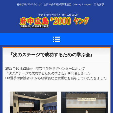
府中広島❜2000ヤング：全日本少年硬式野球連盟（Young League）広島支部
特定非営利活動法人 府中広島2000
『次のステージで成功するための学ぶ会』
2022年10月22日㈯ 安芸津生涯学習センターにおいて
『次のステージで成功するための学ぶ会』を開催しました
OB選手や保護者OBから経験談など貴重なお話をしていただきました