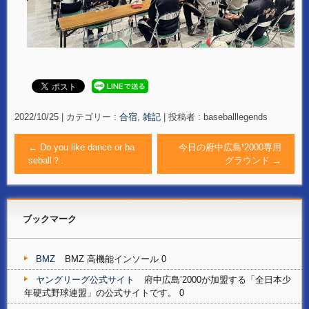
2022/10/25
|
カテゴリー :
合宿
,
雑記
|
投稿者 : baseballlegends
←
Do you like dance or ba
今日の府中広島❜2000専用
seball？.
グラウンド
→
ブックマーク
BMZ
BMZ 高機能インソール 0
ヤングリーグ公式サイト
府中広島’2000が加盟する「全日本少
年硬式野球連盟」の公式サイトです。 0