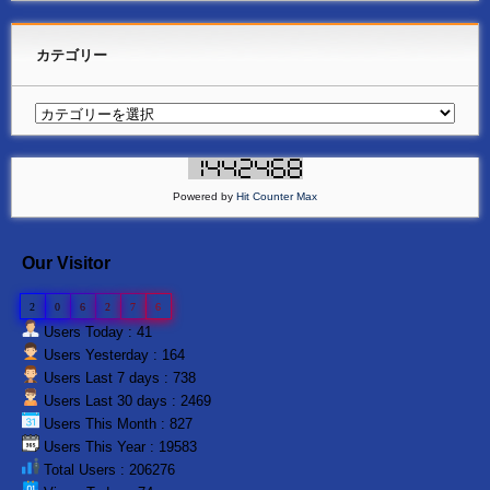
カテゴリー
Powered by
Hit Counter Max
Our Visitor
2
0
6
2
7
6
Users Today : 41
Users Yesterday : 164
Users Last 7 days : 738
Users Last 30 days : 2469
Users This Month : 827
Users This Year : 19583
Total Users : 206276