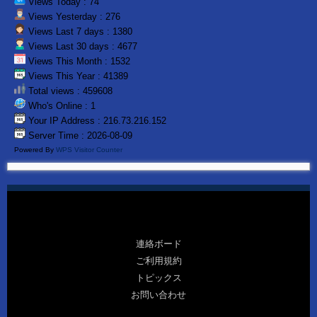
Views Today : 74
Views Yesterday : 276
Views Last 7 days : 1380
Views Last 30 days : 4677
Views This Month : 1532
Views This Year : 41389
Total views : 459608
Who's Online : 1
Your IP Address : 216.73.216.152
Server Time : 2026-08-09
Powered By
WPS Visitor Counter
連絡ボード
ご利用規約
トピックス
お問い合わせ