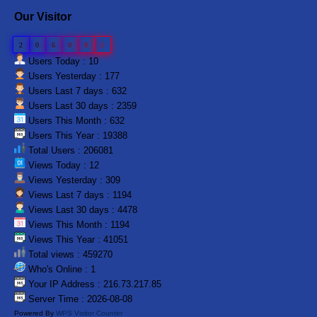
Our Visitor
2
0
6
0
8
1
Users Today : 10
Users Yesterday : 177
Users Last 7 days : 632
Users Last 30 days : 2359
Users This Month : 632
Users This Year : 19388
Total Users : 206081
Views Today : 12
Views Yesterday : 309
Views Last 7 days : 1194
Views Last 30 days : 4478
Views This Month : 1194
Views This Year : 41051
Total views : 459270
Who's Online : 1
Your IP Address : 216.73.217.85
Server Time : 2026-08-08
Powered By
WPS Visitor Counter