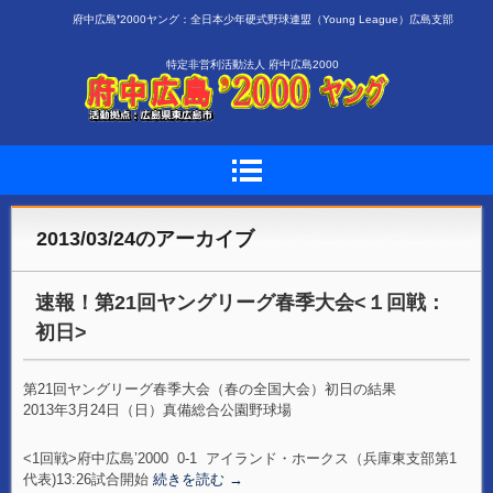
府中広島❜2000ヤング：全日本少年硬式野球連盟（Young League）広島支部
特定非営利活動法人 府中広島2000
2013/03/24
のアーカイブ
速報！第21回ヤングリーグ春季大会<１回戦：
初日>
第21回ヤングリーグ春季大会（春の全国大会）初日の結果
2013年3月24日（日）真備総合公園野球場
<1回戦>府中広島’2000 0-1 アイランド・ホークス（兵庫東支部第1
代表)
13:26試合開始
続きを読む
→