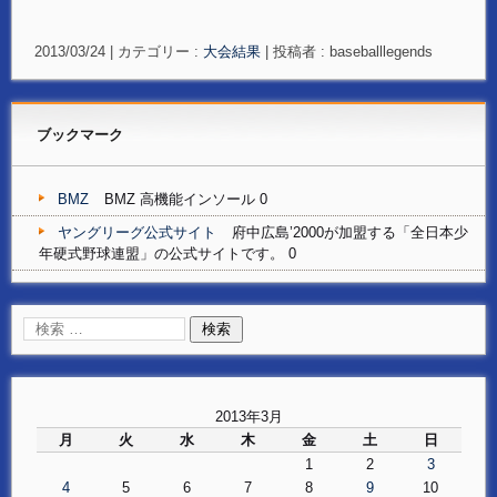
2013/03/24
|
カテゴリー :
大会結果
|
投稿者 : baseballlegends
ブックマーク
BMZ
BMZ 高機能インソール 0
ヤングリーグ公式サイト
府中広島’2000が加盟する「全日本少
年硬式野球連盟」の公式サイトです。 0
2013年3月
月
火
水
木
金
土
日
1
2
3
4
5
6
7
8
9
10