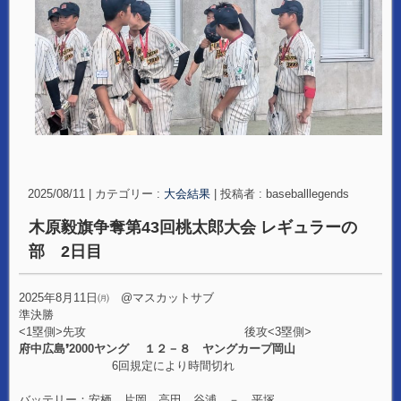
2025/08/11
|
カテゴリー :
大会結果
|
投稿者 : baseballlegends
木原毅旗争奪第43回桃太郎大会 レギュラーの
部 2日目
2025年8月11日㈪ @マスカットサブ
準決勝
<1塁側>先攻 後攻<3塁側>
府中広島❜2000ヤング １２－８ ヤングカープ岡山
6回規定により時間切れ
バッテリー：安栖、片岡、高田、谷浦 － 平塚