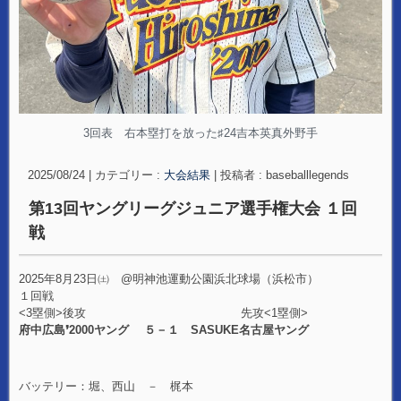
3回表 右本塁打を放った♯24吉本英真外野手
2025/08/24
|
カテゴリー :
大会結果
|
投稿者 : baseballlegends
第13回ヤングリーグジュニア選手権大会 １回
戦
2025年8月23日㈯ @明神池運動公園浜北球場（浜松市）
１回戦
<3塁側>後攻 先攻<1塁側>
府中広島❜2000ヤング ５－１ SASUKE名古屋ヤング
バッテリー：堀、西山 － 梶本