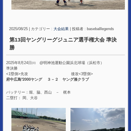
2025/08/25
|
カテゴリー :
大会結果
|
投稿者 : baseballlegends
第13回ヤングリーグジュニア選手権大会 準決
勝
2025年8月24日㈰ @明神池運動公園浜北球場（浜松市）
準決勝
<1塁側>先攻 後攻<3塁側>
府中広島❜2000ヤング ３－２ ヤング湊クラブ
バッテリー：堀、脇、西山 － 梶本
二塁打： 岡、大谷