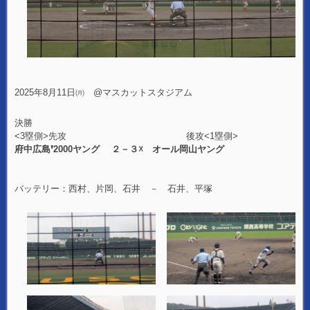
2025年8月11日㈪ @マスカットスタジアム
決勝
<3塁側>先攻 後攻<1塁側>
府中広島❜2000ヤング ２－３☓ オール岡山ヤング
バッテリー：西村、片岡、石井 － 石井、平塚