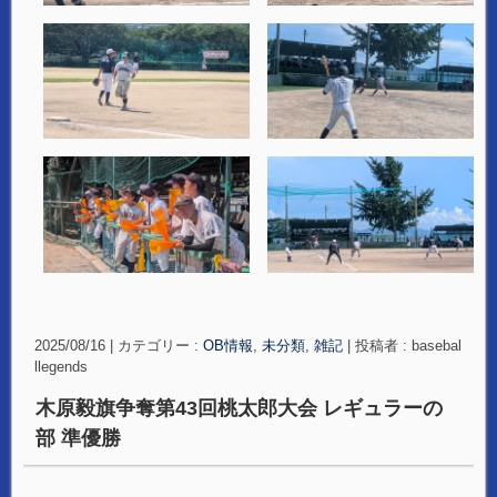
2025/08/16
|
カテゴリー :
OB情報
,
未分類
,
雑記
|
投稿者 : basebal
llegends
木原毅旗争奪第43回桃太郎大会 レギュラーの
部 準優勝