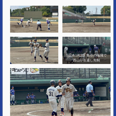
5回表1死3塁 島谷の犠飛で
西山が生還し先制