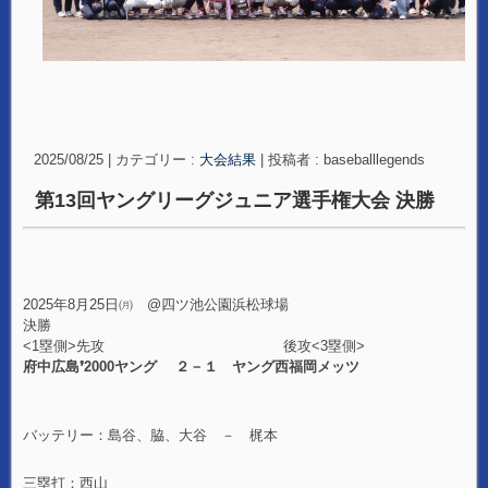
2025/08/25
|
カテゴリー :
大会結果
|
投稿者 : baseballlegends
第13回ヤングリーグジュニア選手権大会 決勝
2025年8月25日㈪ @四ツ池公園浜松球場
決勝
<1塁側>先攻 後攻<3塁側>
府中広島❜2000ヤング ２－１ ヤング西福岡メッツ
バッテリー：島谷、脇、大谷 － 梶本
三塁打：西山