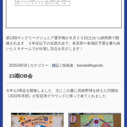
第13回ヤングリーグジュニア選手権が８月２３日(土)から静岡県で開
催されます ２年生以下の全国大会で、各支部〜各地区予選を勝ち抜
いた１６チームでが出場し頂点を目ざします！
2025/08/18
|
カテゴリー :
雑記
|
投稿者 : baseballlegends
23期OB会
今年もOB会を開催しました 主にこの夏に高校野球を終えた23期生
（2022年卒団）が安芸津グラウンドに帰って来てくれました