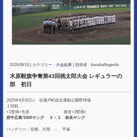
2025/08/10
|
カテゴリー :
大会結果
|
投稿者 : baseballlegends
木原毅旗争奪第43回桃太郎大会 レギュラーの
部 初日
2025年8月9日㈯ @瀬戸町総合運動公園野球場
１回戦
<1塁側>先攻 後攻<3塁側>
府中広島❜2000ヤング ４－２ 奈良ヤング
バッテリー：安栖、片岡 － 平塚