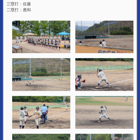
三塁打：佐藤
二塁打：應和