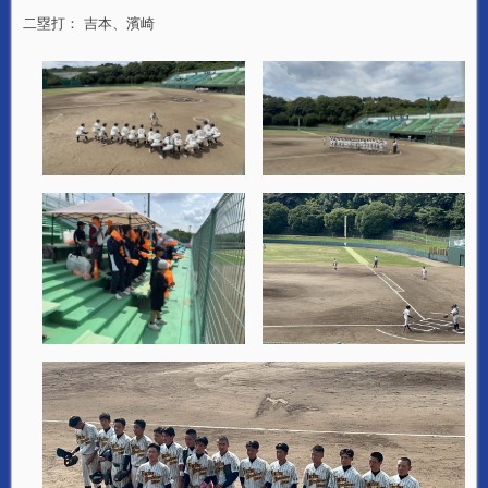
二塁打： 吉本、濱崎