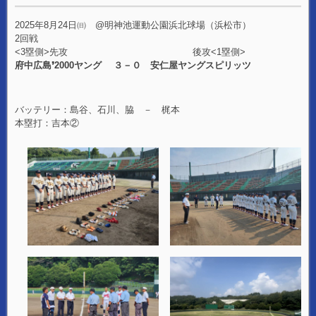
2025年8月24日㈰ @明神池運動公園浜北球場（浜松市）
2回戦
<3塁側>先攻 後攻<1塁側>
府中広島❜2000ヤング ３－０ 安仁屋ヤングスピリッツ
バッテリー：島谷、石川、脇 － 梶本
本塁打：吉本②