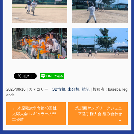
2025/08/16
|
カテゴリー :
OB情報
,
未分類
,
雑記
|
投稿者 : baseballleg
ends
←
木原毅旗争奪第43回桃
第13回ヤングリーグジュニ
太郎大会 レギュラーの部
ア選手権大会 組み合わせ
準優勝
→