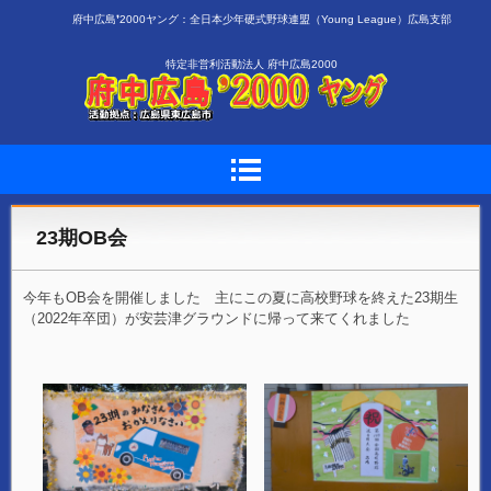
府中広島❜2000ヤング：全日本少年硬式野球連盟（Young League）広島支部
特定非営利活動法人 府中広島2000
23期OB会
今年もOB会を開催しました 主にこの夏に高校野球を終えた23期生
（2022年卒団）が安芸津グラウンドに帰って来てくれました