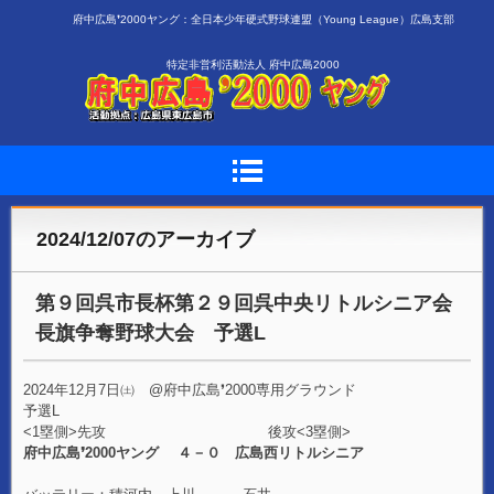
府中広島❜2000ヤング：全日本少年硬式野球連盟（Young League）広島支部
特定非営利活動法人 府中広島2000
2024/12/07
のアーカイブ
第９回呉市長杯第２９回呉中央リトルシニア会
長旗争奪野球大会 予選L
2024年12月7日㈯ @府中広島❜2000専用グラウンド
予選L
<1塁側>先攻 後攻<3塁側>
府中広島❜2000ヤング ４－０ 広島西リトルシニア