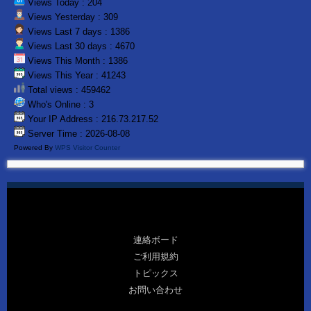
Views Today : 204
Views Yesterday : 309
Views Last 7 days : 1386
Views Last 30 days : 4670
Views This Month : 1386
Views This Year : 41243
Total views : 459462
Who's Online : 3
Your IP Address : 216.73.217.52
Server Time : 2026-08-08
Powered By
WPS Visitor Counter
連絡ボード
ご利用規約
トピックス
お問い合わせ