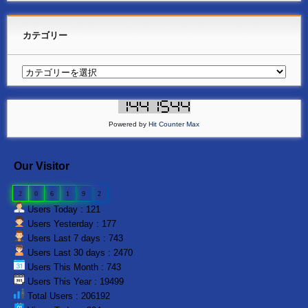
カテゴリー
Powered by
Hit Counter Max
Our Visitor
2
0
6
1
9
2
Users Today : 121
Users Yesterday : 177
Users Last 7 days : 743
Users Last 30 days : 2470
Users This Month : 743
Users This Year : 19499
Total Users : 206192