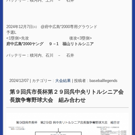
バッテリー：積河内、上川 － 石井
2024年12月7日㈯ @府中広島❜2000専用グラウンド
予選L
<1塁側>先攻 後攻<3塁側>
府中広島❜2000ヤング ９－1 福山リトルシニア
バッテリー：積河内、石川 － 石井
2024/12/07
|
カテゴリー :
大会結果
|
投稿者 : baseballlegends
第９回呉市長杯第２９回呉中央リトルシニア会
長旗争奪野球大会 組み合わせ