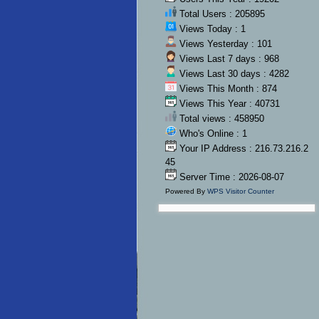
Total Users : 205895
Views Today : 1
Views Yesterday : 101
Views Last 7 days : 968
Views Last 30 days : 4282
Views This Month : 874
Views This Year : 40731
Total views : 458950
Who's Online : 1
Your IP Address : 216.73.216.2
45
Server Time : 2026-08-07
Powered By
WPS Visitor Counter