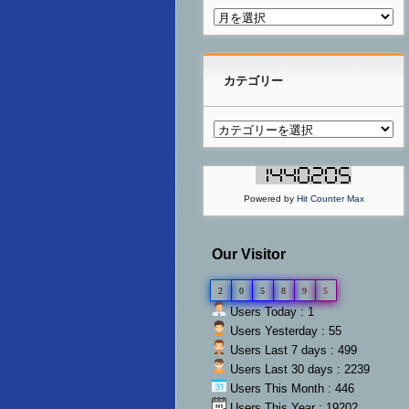
カテゴリー
Powered by
Hit Counter Max
Our Visitor
2
0
5
8
9
5
Users Today : 1
Users Yesterday : 55
Users Last 7 days : 499
Users Last 30 days : 2239
Users This Month : 446
Users This Year : 19202