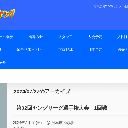
府中広島❜2000ヤング：全日本
ーム概要
指導方針
スタッフ
大会予定
入団
期
試合結果2021～
プロ野球
月間予定
過去
手紹介
2024/07/27
のアーカイブ
第32回ヤングリーグ選手権大会 1回戦
2024年7月27 (土) @ 洲本市民球場