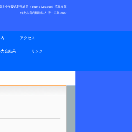
少年硬式野球連盟（Young League）広島支部
特定非営利活動法人 府中広島2000
案内
アクセス
の大会結果
リンク