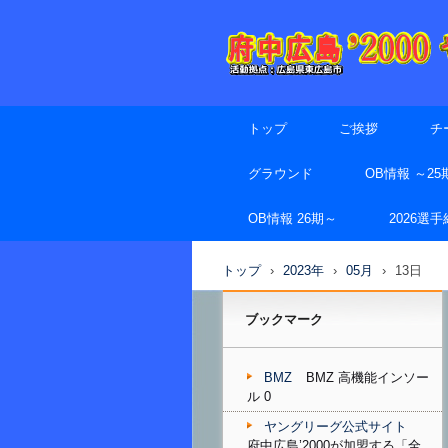
トップ
ご挨拶
チ
グラウンド
OB情報 ～25
OB情報 26期～
2026選
トップ
›
2023年
›
05月
›
13日
ブックマーク
BMZ
BMZ 高機能インソー
ル 0
ヤングリーグ公式サイト
府中広島’2000が加盟する「全