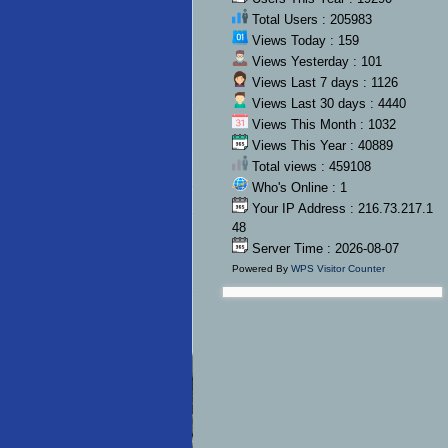
Total Users : 205983
Views Today : 159
Views Yesterday : 101
Views Last 7 days : 1126
Views Last 30 days : 4440
Views This Month : 1032
Views This Year : 40889
Total views : 459108
Who's Online : 1
Your IP Address : 216.73.217.1
48
Server Time : 2026-08-07
Powered By
WPS Visitor Counter