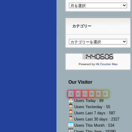
カテゴリー
Powered by
Hit Counter Max
Our Visitor
2
0
5
9
8
3
Users Today : 89
Users Yesterday : 55
Users Last 7 days : 587
Users Last 30 days : 2327
Users This Month : 534
Users This Year : 19290