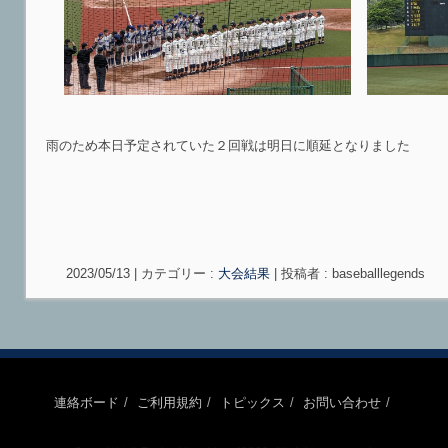
雨のため本日予定されていた２回戦は明日に順延となりました
2023/05/13
|
カテゴリー :
大会結果
|
投稿者 : baseballlegends
連絡ボード
ご利用規約
トピックス
お問い合わせ