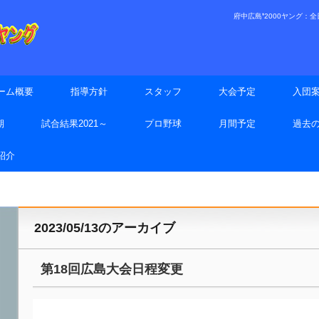
府中広島❜2000ヤング：全日本
ーム概要
指導方針
スタッフ
大会予定
入団
期
試合結果2021～
プロ野球
月間予定
過去
手紹介
2023/05/13
のアーカイブ
第18回広島大会日程変更