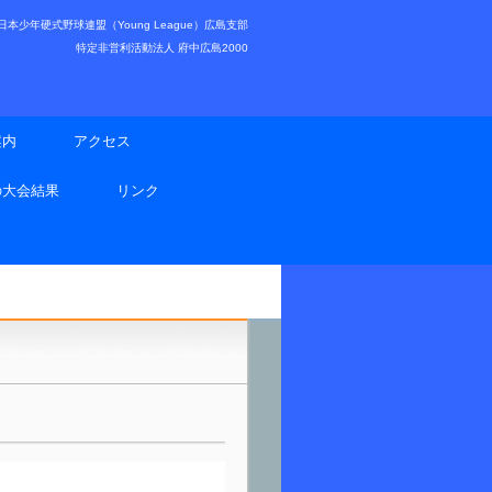
少年硬式野球連盟（Young League）広島支部
特定非営利活動法人 府中広島2000
案内
アクセス
の大会結果
リンク