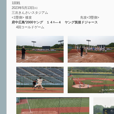
1回戦
2023年5月13日㈯
三次きんさいスタジアム
<1塁側> 後攻 先攻<3塁側>
府中広島❜2000ヤング １４☓―４ ヤング筑後ドジャース
4回コールドゲーム