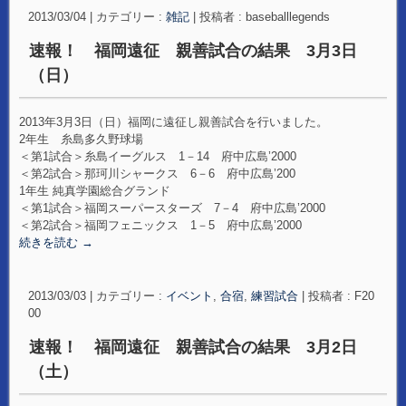
2013/03/04
|
カテゴリー :
雑記
|
投稿者 : baseballlegends
速報！ 福岡遠征 親善試合の結果 3月3日
（日）
2013年3月3日（日）福岡に遠征し親善試合を行いました。
2年生 糸島多久野球場
＜第1試合＞糸島イーグルス 1－14 府中広島’2000
＜第2試合＞那珂川シャークス 6－6 府中広島’200
1年生 純真学園総合グランド
＜第1試合＞福岡スーパースターズ 7－4 府中広島’2000
＜第2試合＞福岡フェニックス 1－5 府中広島’2000
続きを読む
→
2013/03/03
|
カテゴリー :
イベント
,
合宿
,
練習試合
|
投稿者 : F20
00
速報！ 福岡遠征 親善試合の結果 3月2日
（土）