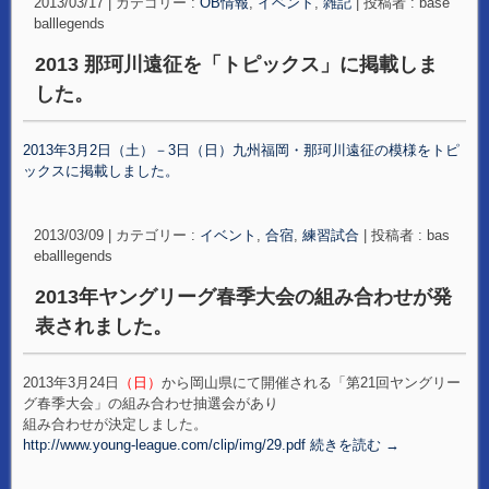
2013/03/17
|
カテゴリー :
OB情報
,
イベント
,
雑記
|
投稿者 : base
balllegends
2013 那珂川遠征を「トピックス」に掲載しま
した。
2013年3月2日（土）－3日（日）九州福岡・那珂川遠征の模様をトピ
ックスに掲載しました。
2013/03/09
|
カテゴリー :
イベント
,
合宿
,
練習試合
|
投稿者 : bas
eballlegends
2013年ヤングリーグ春季大会の組み合わせが発
表されました。
2013年3月24日
（日）
から岡山県にて開催される「第21回ヤングリー
グ春季大会」の組み合わせ抽選会があり
組み合わせが決定しました。
http://www.young-league.com/clip/img/29.pdf
続きを読む
→