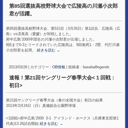
第85回選抜高校野球大会で広陵高の川瀬小次郎
君が活躍。
第85回選抜高校野球大会、第5日目（3月26日）第1試合、広陵高（広
島）vs済美高（愛媛）が対戦しました。
府中広島’2000卒団生の川瀬小次郎君が出場しました。
8回まで0-3とリードされていた広陵高は、9回無死1・2塁、代打川瀬
小次郎君を起用。
続きを読む
→
2013/03/28
|
カテゴリー :
OB情報
|
投稿者 : baseballlegends
速報！第21回ヤングリーグ春季大会<１回戦：
初日>
第21回ヤングリーグ春季大会（春の全国大会）初日の結果
2013年3月24日（日）真備総合公園野球場
<1回戦>府中広島’2000 0-1 アイランド・ホークス（兵庫東支部第1
代表)
13:26試合開始
続きを読む
→