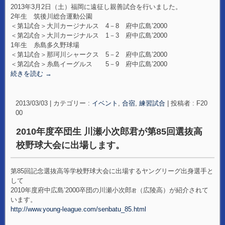
2013年3月2日（土）福岡に遠征し親善試合を行いました。
2年生 筑後川総合運動公園
＜第1試合＞大川カージナルス 4－8 府中広島’2000
＜第2試合＞大川カージナルス 1－3 府中広島’2000
1年生 糸島多久野球場
＜第1試合＞那珂川シャークス 5－2 府中広島’2000
＜第2試合＞糸島イーグルス 5－9 府中広島’2000
続きを読む
→
2013/03/03
|
カテゴリー :
イベント
,
合宿
,
練習試合
|
投稿者 : F20
00
2010年度卒団生 川瀬小次郎君が第85回選抜高
校野球大会に出場します。
第85回記念選抜高等学校野球大会に出場するヤングリーグ出身選手と
して
2010年度府中広島’2000卒団の川瀬小次郎
（広陵高）が紹介されて
君
います。
http://www.young-league.com/senbatu_85.html