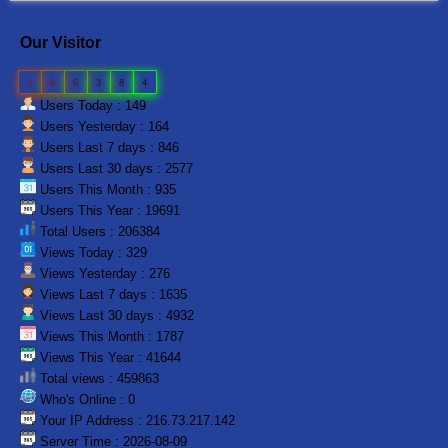
Our Visitor
2
0
6
3
8
4
Users Today : 149
Users Yesterday : 164
Users Last 7 days : 846
Users Last 30 days : 2577
Users This Month : 935
Users This Year : 19691
Total Users : 206384
Views Today : 329
Views Yesterday : 276
Views Last 7 days : 1635
Views Last 30 days : 4932
Views This Month : 1787
Views This Year : 41644
Total views : 459863
Who's Online : 0
Your IP Address : 216.73.217.142
Server Time : 2026-08-09