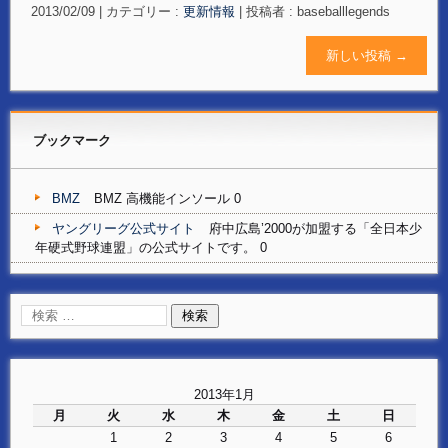
2013/02/09
|
カテゴリー :
更新情報
|
投稿者 : baseballlegends
新しい投稿
→
ブックマーク
BMZ
BMZ 高機能インソール 0
ヤングリーグ公式サイト
府中広島’2000が加盟する「全日本少
年硬式野球連盟」の公式サイトです。 0
2013年1月
月
火
水
木
金
土
日
1
2
3
4
5
6