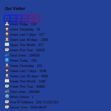
Our Visitor
2
0
6
0
2
6
Users Today : 132
Users Yesterday : 55
Users Last 7 days : 577
Users Last 30 days : 2304
Users This Month : 577
Users This Year : 19333
Total Users : 206026
Views Today : 235
Views Yesterday : 101
Views Last 7 days : 1108
Views Last 30 days : 4392
Views This Month : 1108
Views This Year : 40965
Total views : 459184
Who's Online : 1
Your IP Address : 216.73.216.213
Server Time : 2026-08-07