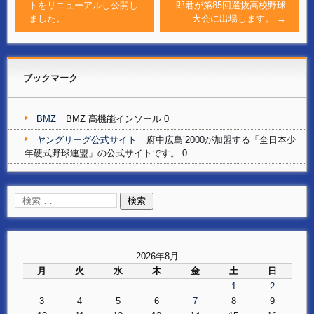
トをリニューアルし公開し
郎君が第85回選抜高校野球
ました。
大会に出場します。
→
ブックマーク
BMZ
BMZ 高機能インソール 0
ヤングリーグ公式サイト
府中広島’2000が加盟する「全日本少
年硬式野球連盟」の公式サイトです。 0
2026年8月
月
火
水
木
金
土
日
1
2
3
4
5
6
7
8
9