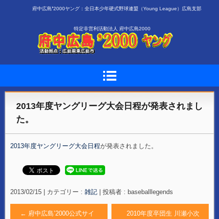
府中広島❜2000ヤング：全日本少年硬式野球連盟（Young League）広島支部
特定非営利活動法人 府中広島2000
2013年度ヤングリーグ大会日程が発表されまし
た。
2013年度ヤングリーグ大会日程
が発表されました。
2013/02/15
|
カテゴリー :
雑記
|
投稿者 : baseballlegends
←
府中広島’2000公式サイ
2010年度卒団生 川瀬小次