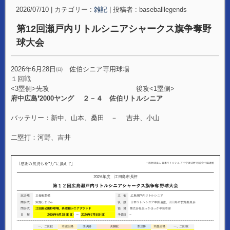
2026/07/10
|
カテゴリー :
雑記
|
投稿者 : baseballlegends
第12回瀬戸内リトルシニアシャークス旗争奪野
球大会
2026年6月28日㈰ 佐伯シニア専用球場
１回戦
<3塁側>先攻 後攻<1塁側>
府中広島❜2000ヤング ２－４ 佐伯リトルシニア
バッテリー：新中、山本、桑田 － 吉井、小山
二塁打：河野、吉井