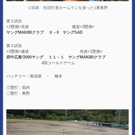
１回表 先頭打者ホームランを放った1番奥野
第２試合
<1塁側>先攻 後攻<3塁側>
ヤングMAKIBIクラブ ６－0 ヤングSAD
第３試合
<3塁側>後攻 先攻<1塁側>
府中広島❜2000ヤング １１－１ ヤングMAKIBIクラブ
4回コールドゲーム
バッテリー：南須原 － 梅木
三塁打：垣内
二塁打：奥野