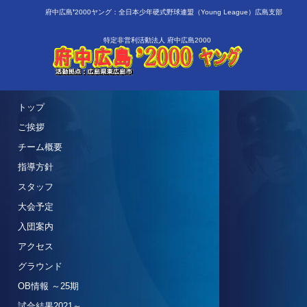
府中広島❜2000ヤング：全日本少年硬式野球連盟（Young League）広島支部
特定非営利活動法人 府中広島2000
トップ
ご挨拶
チーム概要
指導方針
スタッフ
大会予定
入団案内
アクセス
グラウンド
OB情報 ～25期
試合結果2021～