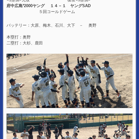
府中広島❜2000ヤング １４－１ ヤングSAD
５回コールドゲーム
バッテリー：大原、梅木、石川、大下 － 奥野
本塁打：奥野
二塁打：大杉、鹿田