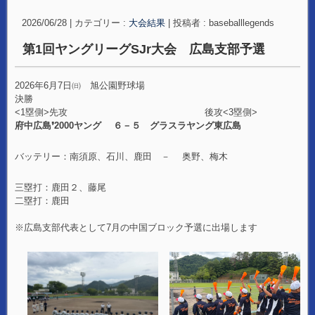
2026/06/28
|
カテゴリー :
大会結果
|
投稿者 : baseballlegends
第1回ヤングリーグSJr大会 広島支部予選
2026年6月7日㈰ 旭公園野球場
決勝
<1塁側>先攻 後攻<3塁側>
府中広島❜2000ヤング ６－５ グラスラヤング東広島
バッテリー：南須原、石川、鹿田 － 奥野、梅木
三塁打：鹿田２、藤尾
二塁打：鹿田
※広島支部代表として7月の中国ブロック予選に出場します