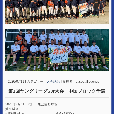
2026/07/11
|
カテゴリー :
大会結果
|
投稿者 : baseballlegends
第1回ヤングリーグSJr大会 中国ブロック予選
2026年7月11日㈰㈯ 旭公園野球場
第１試合
<1塁側>先攻 後攻<3塁側>