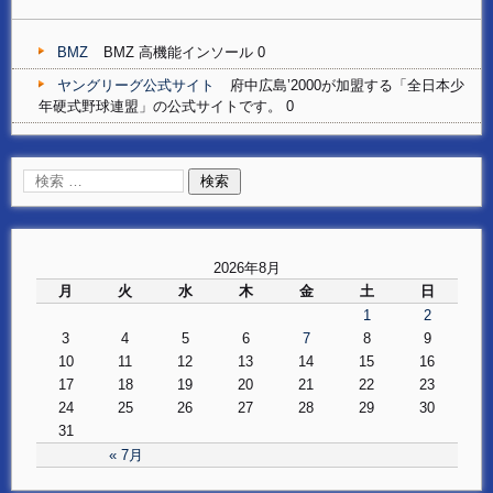
BMZ
BMZ 高機能インソール 0
ヤングリーグ公式サイト
府中広島’2000が加盟する「全日本少
年硬式野球連盟」の公式サイトです。 0
2026年8月
月
火
水
木
金
土
日
1
2
3
4
5
6
7
8
9
10
11
12
13
14
15
16
17
18
19
20
21
22
23
24
25
26
27
28
29
30
31
« 7月