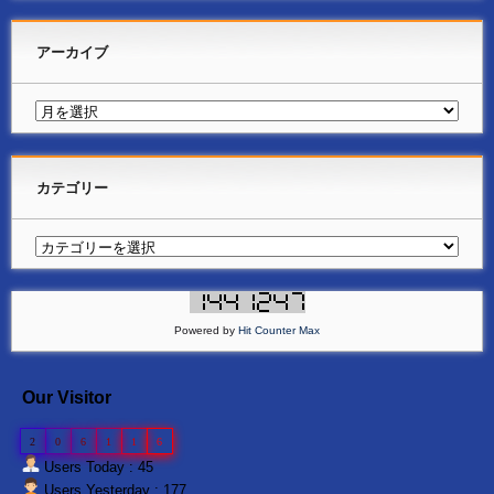
アーカイブ
カテゴリー
Powered by
Hit Counter Max
Our Visitor
2
0
6
1
1
6
Users Today : 45
Users Yesterday : 177