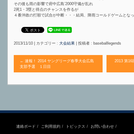
その後も雨の影響で府中広島’2000守備が乱れ
2死1・3塁と得点のチャンスを作るが
４番沖政の打順で試合が中断・・・結局、降雨コールドゲームとな
2013/11/10
|
カテゴリー :
大会結果
|
投稿者 : baseballlegends
←
速報！ 2014 ヤングリーグ春季大会広島
2013 第
支部予選 １日目
連絡ボード
ご利用規約
トピックス
お問い合わせ