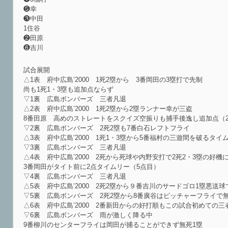
❺幸
❸中田
1住谷
❷田原
❻吉川
試合展開
△1表 府中広島’2000 1死2塁から 3番岡田の3塁打で先制
尚も1死1・3塁も追加点ならず
▽1裏 広島ボンバーズ 三者凡退
△2表 府中広島’2000 1死2塁から2塁ランナー幸が三盗
8番田原 高めのストレートをスクイズ空振りも捕手後逸し追加点（
▽2裏 広島ボンバーズ 2死2塁も7番白石レフトフライ
△3表 府中広島’2000 1死1・3塁から5番福村の三遊間を破るタ
▽3裏 広島ボンバーズ 三者凡退
△4表 府中広島’2000 2死から死球や内野安打で2死2・3塁の好機
3番岡田がタイト前に2点タイムリー（5点目）
▽4裏 広島ボンバーズ 三者凡退
△5表 府中広島’2000 2死2塁から９番吉川のサードゴロ1塁悪送球
▽5裏 広島ボンバーズ 2死2塁から8番廣谷はピッチャーフライで
△6表 府中広島’2000 2番新田からの好打順もこの試合初めての三
▽6裏 広島ボンバーズ 雨が激しく降る中
9番柳川のセンターフライは岡田が捕ることができず無死1塁