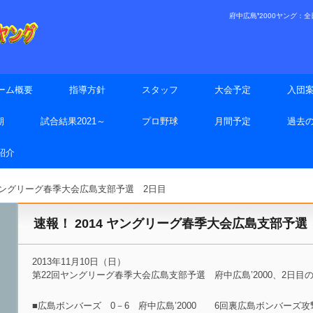
府中広島❜2000ヤング：全日本
ーム概要
指導方針
スタッフ
大会予定
入団
期
試合結果2021～
プロ野球
月間予定
過去
手紹介
 ヤングリーグ春季大会広島支部予選 2日目
速報！ 2014 ヤングリーグ春季大会広島支部予選
2013年11月10日（日）
第22回ヤングリーグ春季大会広島支部予選 府中広島’2000、2日目
■広島ボンバーズ 0－6 府中広島’2000 6回裏広島ボンバーズ