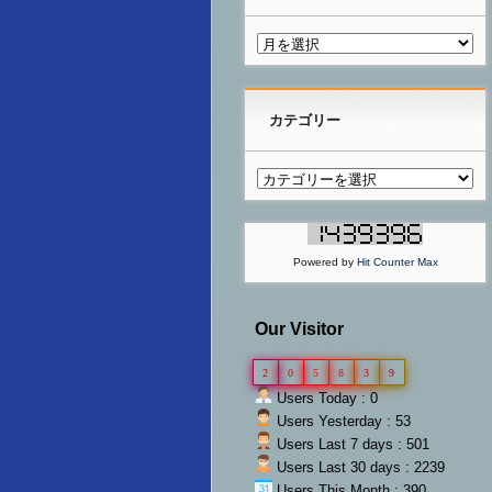
カテゴリー
Powered by
Hit Counter Max
Our Visitor
2
0
5
8
3
9
Users Today : 0
Users Yesterday : 53
Users Last 7 days : 501
Users Last 30 days : 2239
Users This Month : 390