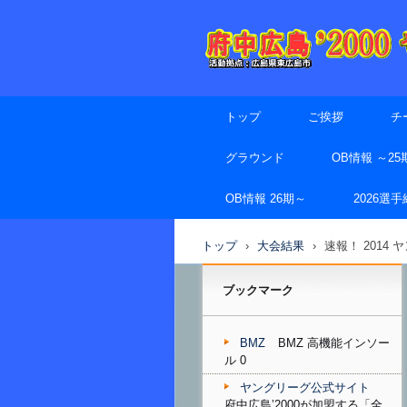
トップ
ご挨拶
チ
グラウンド
OB情報 ～25
OB情報 26期～
2026選
トップ
›
大会結果
›
速報！ 2014
ブックマーク
BMZ
BMZ 高機能インソー
ル 0
ヤングリーグ公式サイト
府中広島’2000が加盟する「全