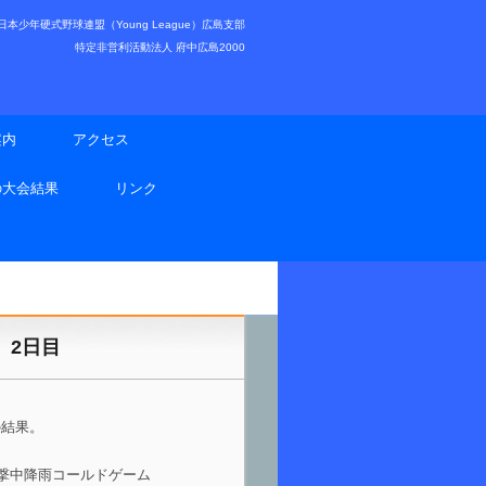
少年硬式野球連盟（Young League）広島支部
特定非営利活動法人 府中広島2000
案内
アクセス
の大会結果
リンク
 2日目
の結果。
攻撃中降雨コールドゲーム