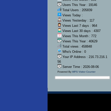
Users This Year : 19146
Total Users : 205839
Views Today :
Views Yesterday : 117
Views Last 7 days : 964
Views Last 30 days : 4307
Views This Month : 772
Views This Year : 40629
Total views : 458848
Who's Online : 0
Your IP Address : 216.73.216.1
56
Server Time : 2026-08-06
Powered By
WPS Visitor Counter