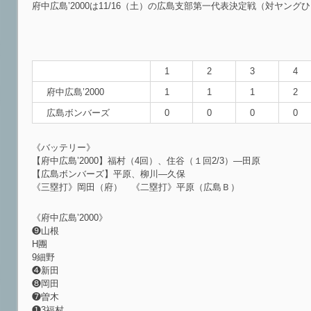
府中広島’2000は11/16（土）の広島支部第一代表決定戦（対ヤング
1
2
3
4
府中広島’2000
1
1
1
2
広島ボンバーズ
0
0
0
0
《バッテリー》
【府中広島’2000】福村（4回）、住谷（１回2/3）―田原
【広島ボンバーズ】平原、柳川―久保
《三塁打》岡田（府） 《二塁打》平原（広島Ｂ）
《府中広島’2000》
❾山根
H團
9細野
❹新田
❽岡田
❼曽木
❶3福村