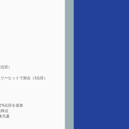
2点目）
イムリーヒットで加点（3点目）
に
で6点目を追加
無得点
者凡退