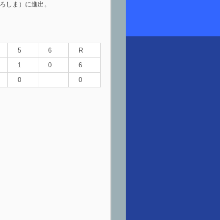
ひろしま）に進出。
5
6
R
1
0
6
0
0