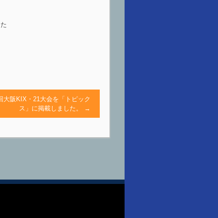
った
16回大阪KIX・21大会を「トピック
ス」に掲載しました。
→