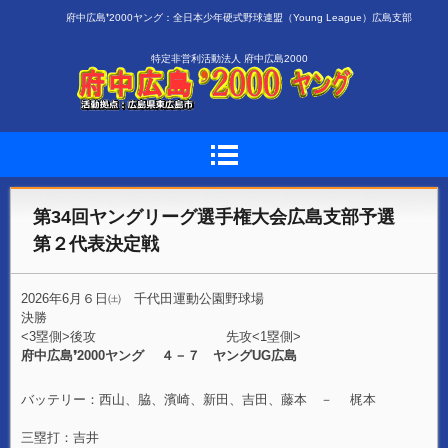
府中広島❜2000ヤング：全日本少年硬式野球連盟（Young League）広島支部
特定非営利活動法人 府中広島2000
第34回ヤングリーグ選手権大会広島支部予選
第２代表決定戦
2026年6月６日㈯ 千代田運動公園野球場
決勝
<3塁側>後攻 先攻<1塁側>
府中広島❜2000ヤング ４－７ ヤングUG広島
バッテリー：西山、脇、濱崎、新田、吉田、藤本 － 梶本
三塁打：吉井