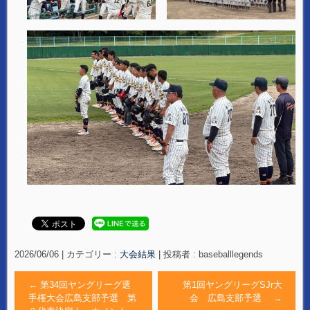
2026/06/06
|
カテゴリー :
大会結果
|
投稿者 : baseballlegends
←
第34回ヤングリーグ選
第1回ヤングリーグSJr大
手権大会広島支部予選 第
会 広島支部予選
→