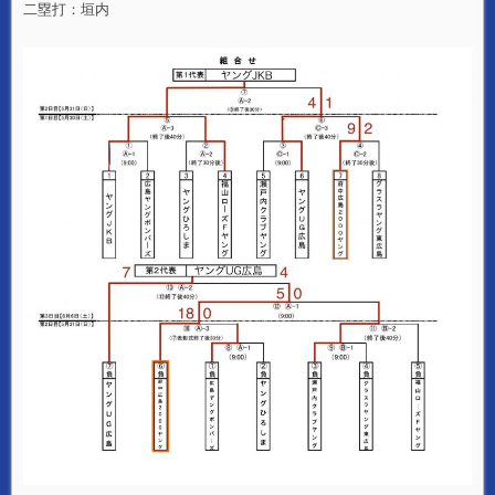
二塁打：垣内