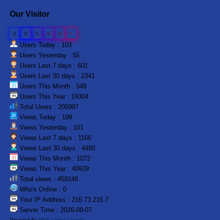
Our Visitor
2
0
5
9
9
7
Users Today : 103
Users Yesterday : 55
Users Last 7 days : 601
Users Last 30 days : 2341
Users This Month : 548
Users This Year : 19304
Total Users : 205997
Views Today : 199
Views Yesterday : 101
Views Last 7 days : 1166
Views Last 30 days : 4480
Views This Month : 1072
Views This Year : 40929
Total views : 459148
Who's Online : 0
Your IP Address : 216.73.216.7
Server Time : 2026-08-07
Powered By
WPS Visitor Counter