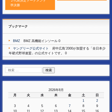
２代表決定トーナメント
準決勝
ブックマーク
BMZ
BMZ 高機能インソール 0
ヤングリーグ公式サイト
府中広島’2000が加盟する「全日本少
年硬式野球連盟」の公式サイトです。 0
2026年8月
月
火
水
木
金
土
日
1
2
3
4
5
6
7
8
9
10
11
12
13
14
15
16