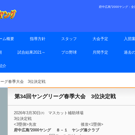
府中広島❜2000ヤング：全日本
ーム概要
指導方針
スタッフ
大会予定
入団
期
試合結果2021～
プロ野球
月間予定
過去
手紹介
リーグ春季大会 3位決定戦
第34回ヤングリーグ春季大会 3位決定戦
2026年3月30日㈪ マスカット補助球場
3位決定戦
<3塁側>先攻 後攻<1塁側>
府中広島❜2000ヤング ８－１ ヤング湊クラブ