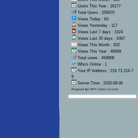
Users This Year : 19177
Total Users : 205870
Views Today : 60
Views Yesterday : 117
Views Last 7 days : 1024
Views Last 30 days : 4367
Views This Month : 832
Views This Year : 40689
Total views : 458908
Who's Online : 1
Your IP Address : 216.73.216.7
9
Server Time : 2026-08-06
Powered By
WPS Visitor Counter