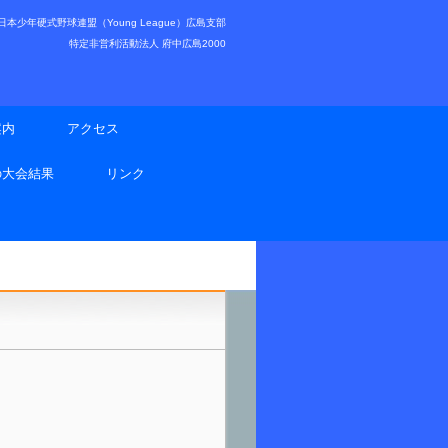
少年硬式野球連盟（Young League）広島支部
特定非営利活動法人 府中広島2000
案内
アクセス
の大会結果
リンク