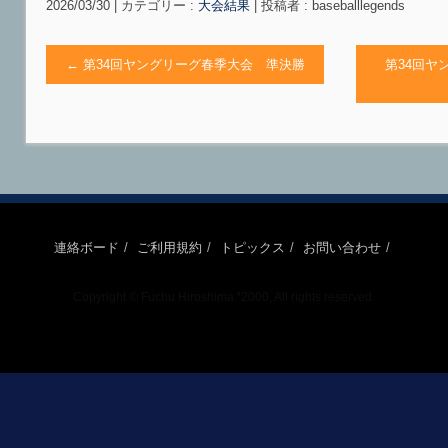
2026/03/30
|
カテゴリー :
大会結果
|
投稿者 : baseballlegends
←
第34回ヤングリーグ春季大会 準決勝
第34回ヤ
連絡ボード
ご利用規約
トピックス
お問い合わせ
Copyright © Fuchu Hiroshima ❜2000, All rights reserved.