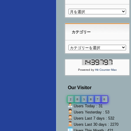
カテゴリー
Powered by
Hit Counter Max
Our Visitor
2
0
5
8
7
0
Users Today : 31
Users Yesterday : 53
Users Last 7 days : 532
Users Last 30 days : 2270
Users This Month : 421