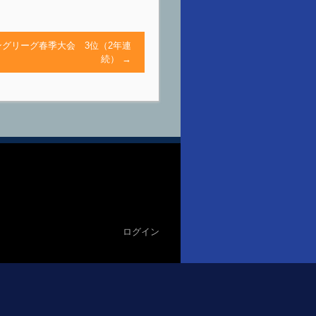
ングリーグ春季大会 3位（2年連
続）
→
ログイン