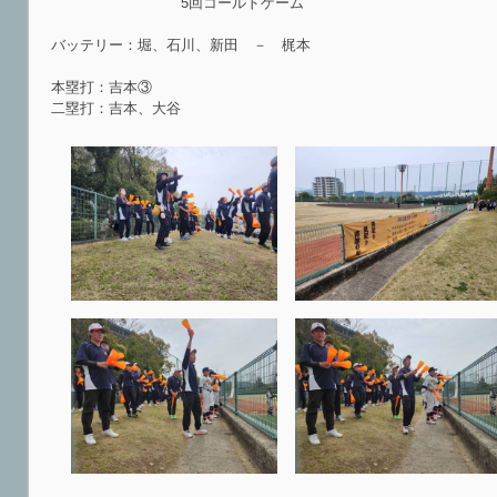
5回コールドゲーム
バッテリー：堀、石川、新田 － 梶本
本塁打：吉本③
二塁打：吉本、大谷