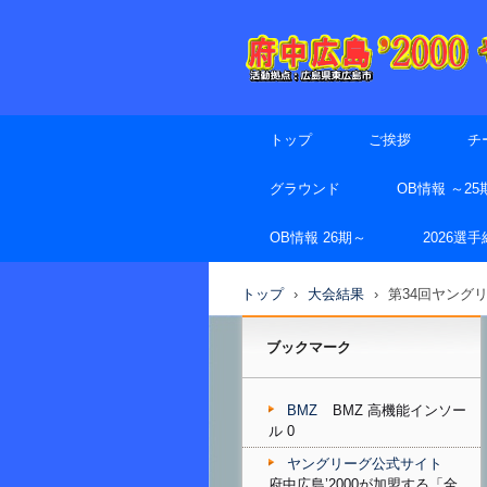
トップ
ご挨拶
チ
グラウンド
OB情報 ～25
OB情報 26期～
2026選
トップ
›
大会結果
›
第34回ヤング
ブックマーク
BMZ
BMZ 高機能インソー
ル 0
ヤングリーグ公式サイト
府中広島’2000が加盟する「全