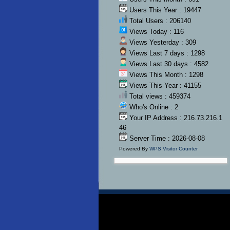
Users This Year : 19447
Total Users : 206140
Views Today : 116
Views Yesterday : 309
Views Last 7 days : 1298
Views Last 30 days : 4582
Views This Month : 1298
Views This Year : 41155
Total views : 459374
Who's Online : 2
Your IP Address : 216.73.216.1
46
Server Time : 2026-08-08
Powered By
WPS Visitor Counter