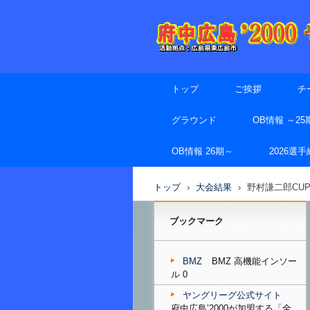
トップ
ご挨拶
チ
グラウンド
OB情報 ～25
OB情報 26期～
2026選
トップ
›
大会結果
›
野村謙二郎CU
ブックマーク
BMZ
BMZ 高機能インソー
ル 0
ヤングリーグ公式サイト
府中広島’2000が加盟する「全