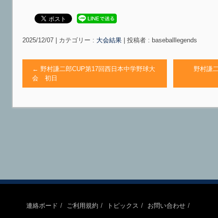
2025/12/07
|
カテゴリー :
大会結果
|
投稿者 : baseballlegends
←
野村謙二郎CUP第17回西日本中学野球大
野村謙二
会 初日
連絡ボード
ご利用規約
トピックス
お問い合わせ