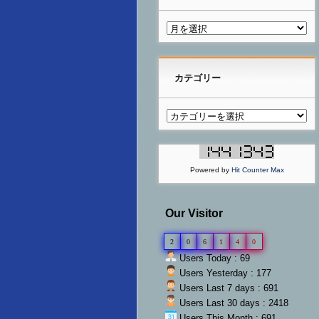
カテゴリー
Powered by
Hit Counter Max
Our Visitor
2
0
6
1
4
0
Users Today : 69
Users Yesterday : 177
Users Last 7 days : 691
Users Last 30 days : 2418
Users This Month : 691