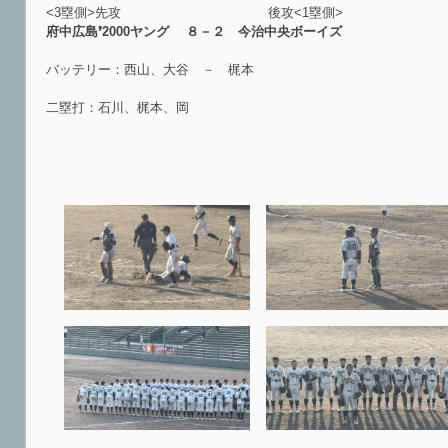
<3塁側>先攻 後攻<1塁側>
府中広島❜2000ヤング ８－２ 今治中央ボーイズ
バッテリー：西山、大谷 － 梶本
二塁打：石川、梶本、岡