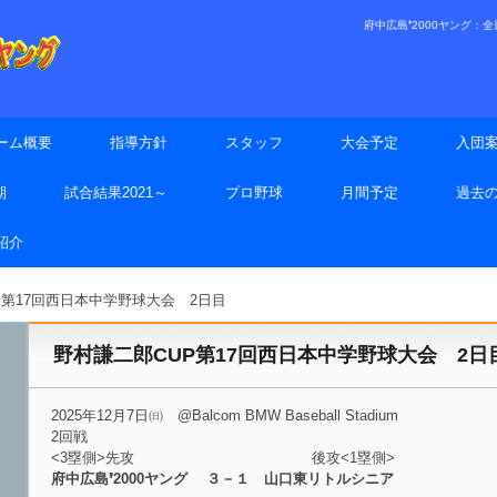
府中広島❜2000ヤング：全日本
ーム概要
指導方針
スタッフ
大会予定
入団
期
試合結果2021～
プロ野球
月間予定
過去
手紹介
P第17回西日本中学野球大会 2日目
野村謙二郎CUP第17回西日本中学野球大会 2日
2025年12月7日㈰ @Balcom BMW Baseball Stadium
2回戦
<3塁側>先攻 後攻<1塁側>
府中広島❜2000ヤング ３－１ 山口東リトルシニア