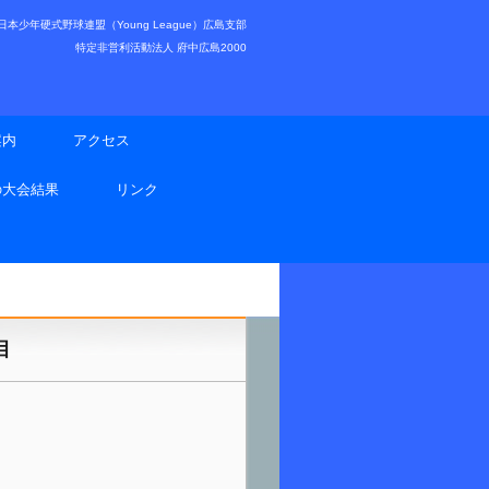
少年硬式野球連盟（Young League）広島支部
特定非営利活動法人 府中広島2000
案内
アクセス
の大会結果
リンク
目