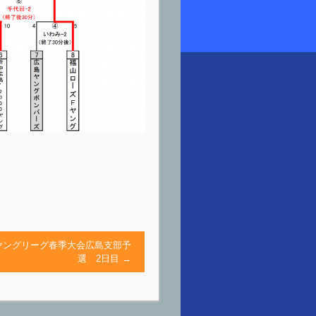
ヤングリーグ春季大会広島支部予
選 2日目
→