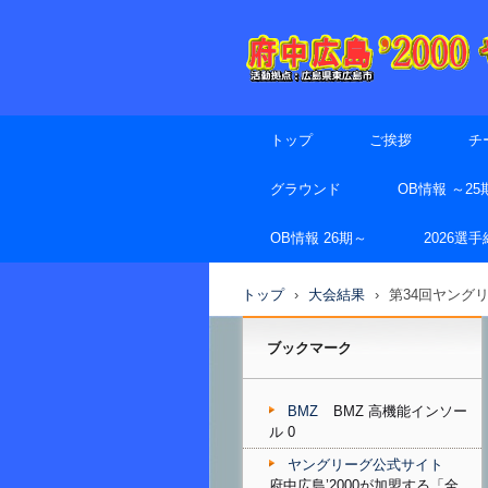
トップ
ご挨拶
チ
グラウンド
OB情報 ～25
OB情報 26期～
2026選
トップ
›
大会結果
›
第34回ヤング
ブックマーク
BMZ
BMZ 高機能インソー
ル 0
ヤングリーグ公式サイト
府中広島’2000が加盟する「全