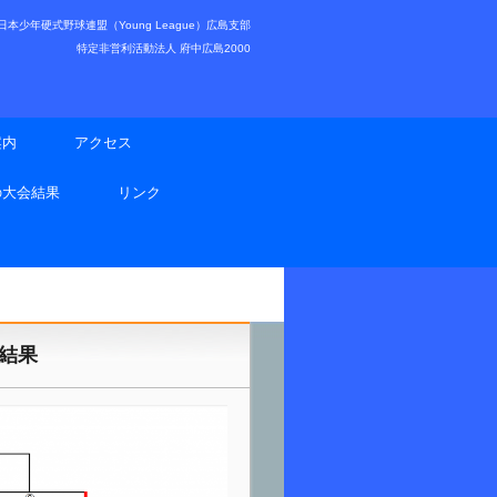
少年硬式野球連盟（Young League）広島支部
特定非営利活動法人 府中広島2000
案内
アクセス
の大会結果
リンク
結果