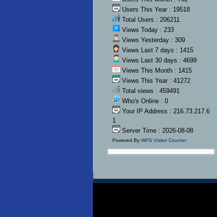
Users This Year : 19518
Total Users : 206211
Views Today : 233
Views Yesterday : 309
Views Last 7 days : 1415
Views Last 30 days : 4699
Views This Month : 1415
Views This Year : 41272
Total views : 459491
Who's Online : 0
Your IP Address : 216.73.217.6
1
Server Time : 2026-08-08
Powered By
WPS Visitor Counter