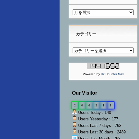
カテゴリー
Powered by
Hit Counter Max
Our Visitor
2
0
6
2
1
1
Users Today : 140
Users Yesterday : 177
Users Last 7 days : 762
Users Last 30 days : 2489
Users This Month : 762