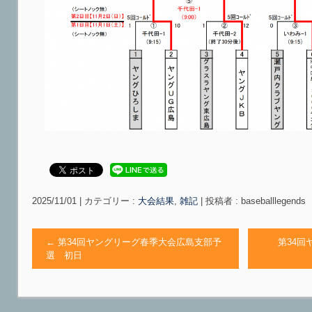
2025/11/01
|
カテゴリー :
大会結果
,
雑記
|
投稿者 : baseballlegends
←
第34回ヤングリーグ春季大会広島支部予
第34回
選 初日