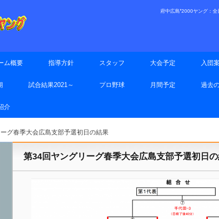
府中広島❜2000ヤング：全日本
ーム概要
指導方針
スタッフ
大会予定
入団
期
試合結果2021～
プロ野球
月間予定
過去
手紹介
リーグ春季大会広島支部予選初日の結果
第34回ヤングリーグ春季大会広島支部予選初日の