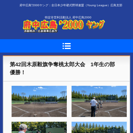
府中広島❜2000ヤング：全日本少年硬式野球連盟（Young League）広島支部
特定非営利活動法人 府中広島2000
第42回木原毅旗争奪桃太郎大会 1年生の部
優勝！