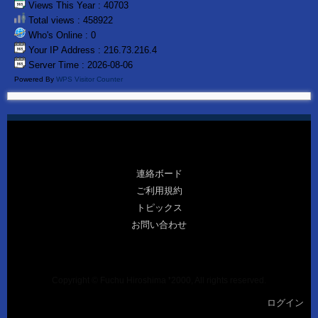
Views This Year : 40703
Total views : 458922
Who's Online : 0
Your IP Address : 216.73.216.4
Server Time : 2026-08-06
Powered By
WPS Visitor Counter
連絡ボード
ご利用規約
トピックス
お問い合わせ
Copyright © Fuchu Hiroshima ❜2000, All rights reserved.
ログイン