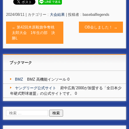
2024/08/11
|
カテゴリー :
大会結果
|
投稿者 : baseballlegends
←
第42回木原毅旗争奪桃
OB会しました！
→
太郎大会 1年生の部 決
勝L
ブックマーク
BMZ
BMZ 高機能インソール 0
ヤングリーグ公式サイト
府中広島’2000が加盟する「全日本少
年硬式野球連盟」の公式サイトです。 0