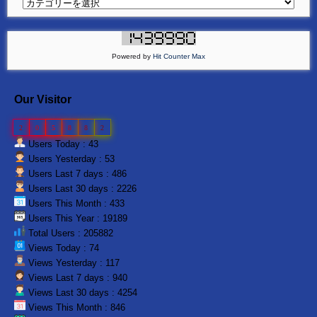
Powered by
Hit Counter Max
Our Visitor
2
0
5
8
8
2
Users Today : 43
Users Yesterday : 53
Users Last 7 days : 486
Users Last 30 days : 2226
Users This Month : 433
Users This Year : 19189
Total Users : 205882
Views Today : 74
Views Yesterday : 117
Views Last 7 days : 940
Views Last 30 days : 4254
Views This Month : 846