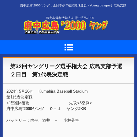
府中広島❜2000ヤング：全日本少年硬式野球連盟（Young League）広島支部
特定非営利活動法人 府中広島2000
第32回ヤングリーグ選手権大会 広島支部予選
２日目 第1代表決定戦
2024年5月26㈰ Kumahira Baseball Stadium
第1代表決定戦
<1塁側>後攻 先攻<3塁側>
府中広島❜2000ヤング ０－１ ヤングJKB
バッテリー：内平、酒井 － 小林蒼空