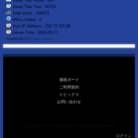
Views This Month : 897
Views This Year : 40754
Total views : 458973
Who's Online : 0
Your IP Address : 216.73.216.48
Server Time : 2026-08-07
Powered By
WPS Visitor Counter
連絡ボード
ご利用規約
トピックス
お問い合わせ
Copyright © Fuchu Hiroshima ❜2000, All rights reserved.
ログイン