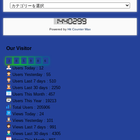
Powered by
Hit Counter Max
Our Visitor
2
0
5
9
0
6
Users Today : 12
Users Yesterday : 55
Users Last 7 days : 510
Users Last 30 days : 2250
Users This Month : 457
Users This Year : 19213
Total Users : 205906
Views Today : 24
Views Yesterday : 101
Views Last 7 days : 991
Views Last 30 days : 4305