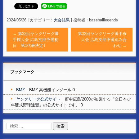
2024/05/26
|
カテゴリー :
大会結果
|
投稿者 : baseballlegends
←
第32回ヤングリーグ選
第32回ヤングリーグ選手権
手権大会 広島支部予選初
大会 広島支部予選組み合
日 第1代表決定T
わせ
→
ブックマーク
BMZ
BMZ 高機能インソール 0
ヤングリーグ公式サイト
府中広島’2000が加盟する「全日本少
年硬式野球連盟」の公式サイトです。 0