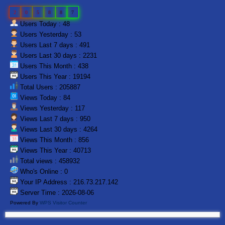
2
0
5
8
8
7
Users Today : 48
Users Yesterday : 53
Users Last 7 days : 491
Users Last 30 days : 2231
Users This Month : 438
Users This Year : 19194
Total Users : 205887
Views Today : 84
Views Yesterday : 117
Views Last 7 days : 950
Views Last 30 days : 4264
Views This Month : 856
Views This Year : 40713
Total views : 458932
Who's Online : 0
Your IP Address : 216.73.217.142
Server Time : 2026-08-06
Powered By
WPS Visitor Counter