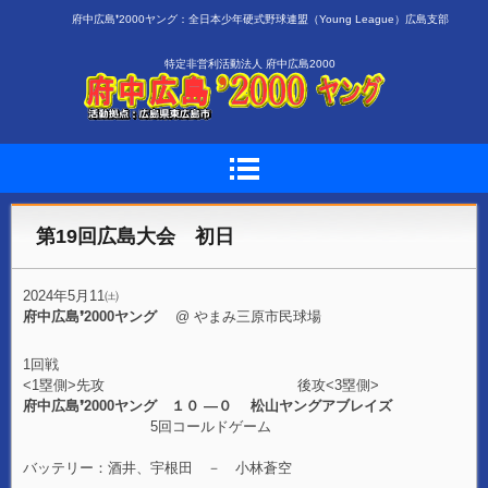
府中広島❜2000ヤング：全日本少年硬式野球連盟（Young League）広島支部
特定非営利活動法人 府中広島2000
第19回広島大会 初日
2024年5月11㈯
府中広島❜2000ヤング
@ やまみ三原市民球場
1回戦
<1塁側>先攻 後攻<3塁側>
府中広島❜2000ヤング １０ ―０ 松山ヤングアブレイズ
5回コールドゲーム
バッテリー：酒井、宇根田 － 小林蒼空