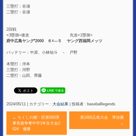
三塁打：谷浦
二塁打：谷浦
2回戦
<3塁側>後攻 先攻<1塁側>
府中広島ヤング❜2000 ６☓―５ ヤング西福岡メッツ
バッテリー：中原、小林祐斗 － 戸野
本塁打：沖本
三塁打：河野
二塁打：山田、齊藤
2024/05/11
|
カテゴリー :
大会結果
|
投稿者 : baseballlegends
←
ちくしの郷・匠第8回理
第19回広島大会 準決勝
事長旗争奪中学1年生大会2
→
024 優勝