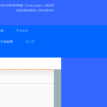
少年硬式野球連盟（Young League）広島支部
特定非営利活動法人 府中広島2000
案内
アクセス
の大会結果
リンク