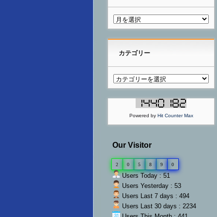
カテゴリー
Powered by
Hit Counter Max
Our Visitor
2
0
5
8
9
0
Users Today : 51
Users Yesterday : 53
Users Last 7 days : 494
Users Last 30 days : 2234
Users This Month : 441