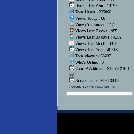
Users This Year : 19197
Total Users : 205890
Views Today : 89
Views Yesterday : 117
Views Last 7 days : 955
Views Last 30 days : 4269
Views This Month : 861
Views This Year : 40718
Total views : 458937
Who's Online : 0
Your IP Address : 216.73.216.1
08
Server Time : 2026-08-06
Powered By
WPS Visitor Counter