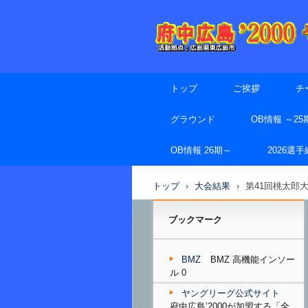
トップ
ご挨拶
チ
グラウンド
OB情報 ～25
OB情報 26期～
2026選
トップ
›
大会結果
›
第41回桃太郎
ブックマーク
BMZ
BMZ 高機能インソー
ル 0
ヤングリーグ公式サイト
府中広島’2000が加盟する「全