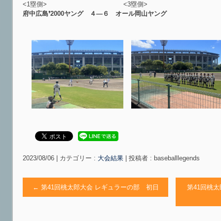
<1塁側> <3塁側>
府中広島❜2000ヤング ４―６ オール岡山ヤング
2023/08/06
|
カテゴリー :
大会結果
|
投稿者 : baseballlegends
←
第41回桃太郎大会 レギュラーの部 初日
第41回桃