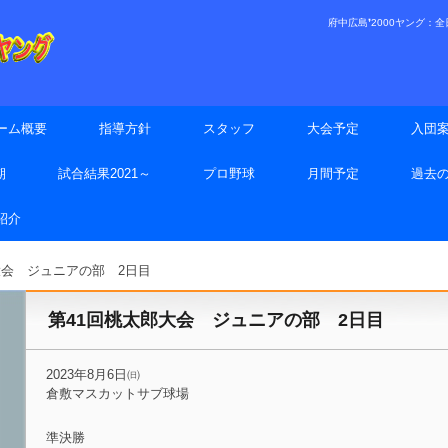
府中広島❜2000ヤング：全日本
ーム概要
指導方針
スタッフ
大会予定
入団
期
試合結果2021～
プロ野球
月間予定
過去
手紹介
大会 ジュニアの部 2日目
第41回桃太郎大会 ジュニアの部 2日目
2023年8月6日㈰
倉敷マスカットサブ球場
準決勝