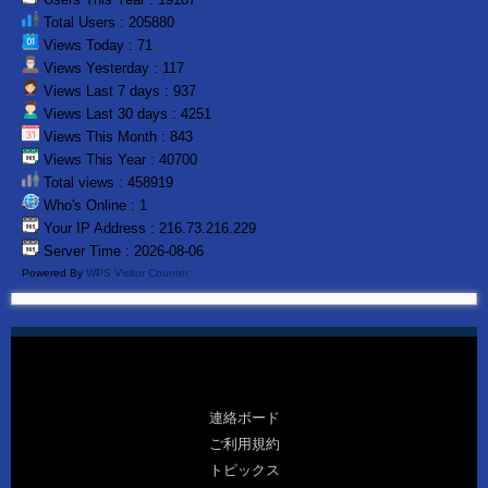
Total Users : 205880
Views Today : 71
Views Yesterday : 117
Views Last 7 days : 937
Views Last 30 days : 4251
Views This Month : 843
Views This Year : 40700
Total views : 458919
Who's Online : 1
Your IP Address : 216.73.216.229
Server Time : 2026-08-06
Powered By
WPS Visitor Counter
連絡ボード
ご利用規約
トピックス