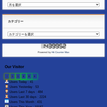
カテゴリー
Powered by
Hit Counter Max
Our Visitor
2
0
5
8
8
0
Users Today : 41
Users Yesterday : 53
Users Last 7 days : 484
Users Last 30 days : 2224
Users This Month : 431
Users This Year : 19187