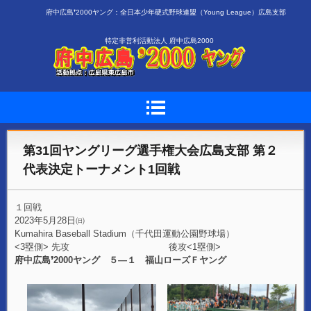
府中広島❜2000ヤング：全日本少年硬式野球連盟（Young League）広島支部
特定非営利活動法人 府中広島2000
第31回ヤングリーグ選手権大会広島支部 第２
代表決定トーナメント1回戦
１回戦
2023年5月28日㈰
Kumahira Baseball Stadium（千代田運動公園野球場）
<3塁側> 先攻 後攻<1塁側>
府中広島❜2000ヤング ５―１ 福山ローズＦヤング