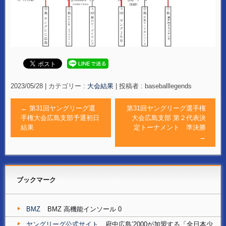
2023/05/28
|
カテゴリー :
大会結果
|
投稿者 : baseballlegends
←
第31回ヤングリーグ選
第31回ヤングリーグ選手権
手権大会広島支部予選初日
大会広島支部 第２代表決
結果
定トーナメント 準決勝
→
ブックマーク
BMZ
BMZ 高機能インソール 0
ヤングリーグ公式サイト
府中広島’2000が加盟する「全日本少