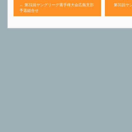
←
第31回ヤングリーグ選手権大会広島支部
第31回ヤ
予選組合せ