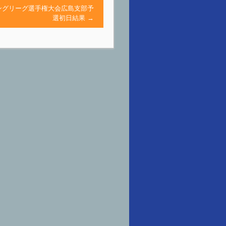
ングリーグ選手権大会広島支部予
選初日結果
→