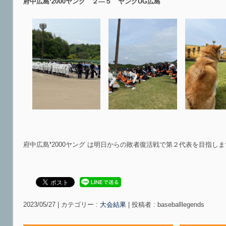
府中広島❜2000ヤング ２―５ ヤングUG広島
府中広島❜2000ヤング は明日からの敗者復活戦で第２代表を目指しま
2023/05/27
|
カテゴリー :
大会結果
|
投稿者 : baseballlegends