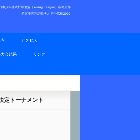
少年硬式野球連盟（Young League）広島支部
特定非営利活動法人 府中広島2000
案内
アクセス
の大会結果
リンク
表決定トーナメント