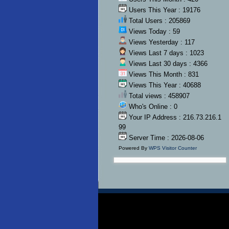
Users This Year : 19176
Total Users : 205869
Views Today : 59
Views Yesterday : 117
Views Last 7 days : 1023
Views Last 30 days : 4366
Views This Month : 831
Views This Year : 40688
Total views : 458907
Who's Online : 0
Your IP Address : 216.73.216.1
99
Server Time : 2026-08-06
Powered By
WPS Visitor Counter