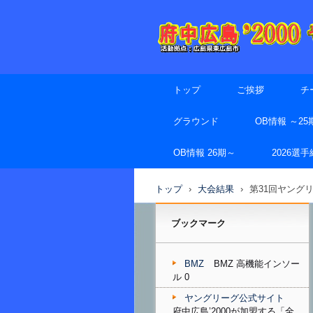
トップ
ご挨拶
チ
グラウンド
OB情報 ～25
OB情報 26期～
2026選
トップ
›
大会結果
›
第31回ヤング
ブックマーク
BMZ
BMZ 高機能インソー
ル 0
ヤングリーグ公式サイト
府中広島’2000が加盟する「全