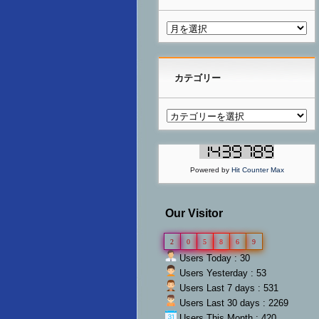
カテゴリー
Powered by
Hit Counter Max
Our Visitor
2
0
5
8
6
9
Users Today : 30
Users Yesterday : 53
Users Last 7 days : 531
Users Last 30 days : 2269
Users This Month : 420