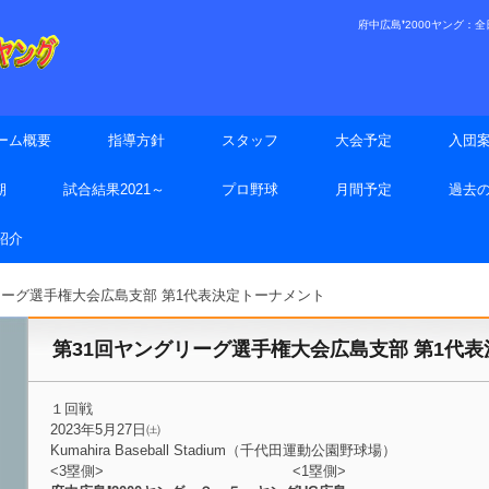
府中広島❜2000ヤング：全日本
ーム概要
指導方針
スタッフ
大会予定
入団
期
試合結果2021～
プロ野球
月間予定
過去
手紹介
リーグ選手権大会広島支部 第1代表決定トーナメント
第31回ヤングリーグ選手権大会広島支部 第1代
１回戦
2023年5月27日㈯
Kumahira Baseball Stadium（千代田運動公園野球場）
<3塁側> <1塁側>