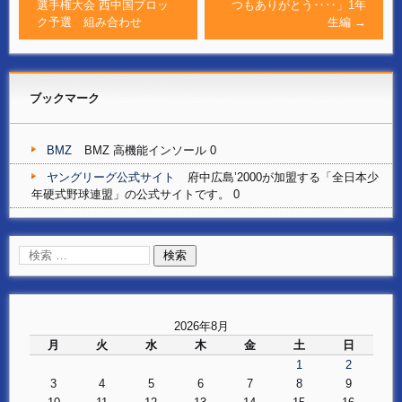
選手権大会 西中国ブロッ
つもありがとう‥‥」1年
ク予選 組み合わせ
生編
→
ブックマーク
BMZ
BMZ 高機能インソール 0
ヤングリーグ公式サイト
府中広島’2000が加盟する「全日本少
年硬式野球連盟」の公式サイトです。 0
2026年8月
月
火
水
木
金
土
日
1
2
3
4
5
6
7
8
9