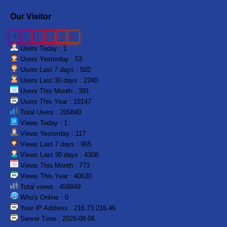
Our Visitor
2
0
5
8
4
0
Users Today : 1
Users Yesterday : 53
Users Last 7 days : 502
Users Last 30 days : 2240
Users This Month : 391
Users This Year : 19147
Total Users : 205840
Views Today : 1
Views Yesterday : 117
Views Last 7 days : 965
Views Last 30 days : 4308
Views This Month : 773
Views This Year : 40630
Total views : 458849
Who's Online : 0
Your IP Address : 216.73.216.46
Server Time : 2026-08-06