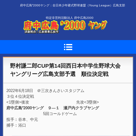
府中広島❜2000ヤング：全日本少年硬式野球連盟（Young League）広島支部
特定非営利活動法人 府中広島2000
野村謙二郎CUP第14回西日本中学生野球大会
ヤングリーグ広島支部予選 順位決定戦
2022年6月18日 ＠三次きんさいスタジアム
３位４位決定戦
<1塁側>後攻 先攻<3塁側>
府中広島❜2000ヤング ９―１ 瀬戸内クラブヤング
5回コールドゲーム
投手︰谷本、中元
捕手︰浴口