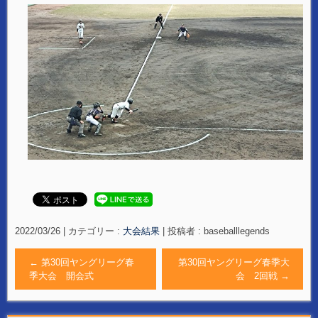
2022/03/26
|
カテゴリー :
大会結果
|
投稿者 : baseballlegends
←
第30回ヤングリーグ春
第30回ヤングリーグ春季大
季大会 開会式
会 2回戦
→