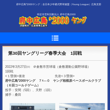
府中広島❜2000ヤング：全日本少年硬式野球連盟（Young League）広島支部
特定非営利活動法人 府中広島2000
第30回ヤングリーグ春季大会 1回戦
2022年3月27日㈰ ＠倉敷市営球場（倉敷運動公園野球場）
1回戦
<１塁側>後攻 先攻<３塁側>
府中広島❜2000ヤング ７☓―０ ヤング相模原ベースボールクラブ
（６回コールドゲーム）
投手：安間（5回）、天野（1回）
捕手：桑田