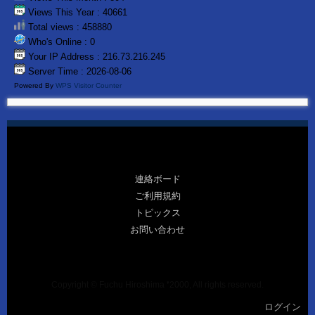
Views This Year : 40661
Total views : 458880
Who's Online : 0
Your IP Address : 216.73.216.245
Server Time : 2026-08-06
Powered By
WPS Visitor Counter
連絡ボード
ご利用規約
トピックス
お問い合わせ
Copyright © Fuchu Hiroshima ❜2000, All rights reserved.
ログイン