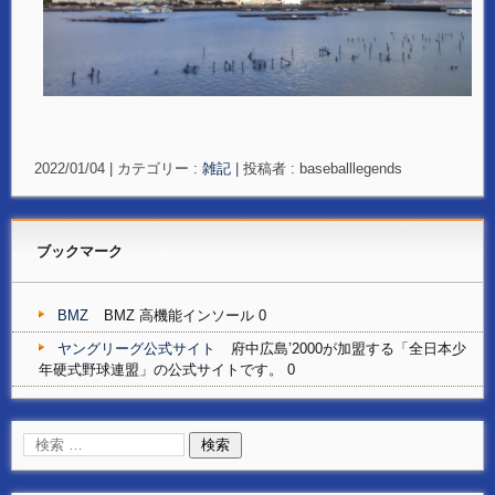
2022/01/04
|
カテゴリー :
雑記
|
投稿者 : baseballlegends
ブックマーク
BMZ
BMZ 高機能インソール 0
ヤングリーグ公式サイト
府中広島’2000が加盟する「全日本少
年硬式野球連盟」の公式サイトです。 0