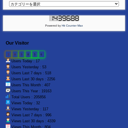
Powered by
Hit Counter Max
Our Visitor
2
0
5
8
5
6
Users Today : 17
Users Yesterday : 53
Users Last 7 days : 518
Users Last 30 days : 2256
Users This Month : 407
Users This Year : 19163
Total Users : 205856
Views Today : 32
Views Yesterday : 117
Views Last 7 days : 996
Views Last 30 days : 4339
Views This Month : 804