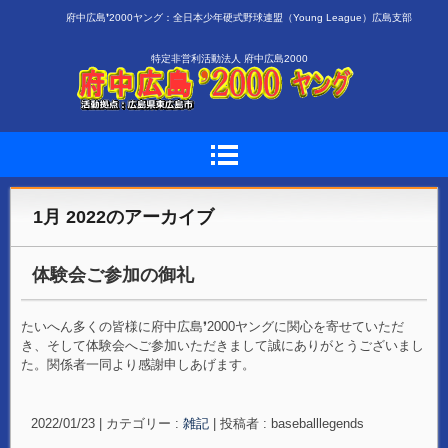
府中広島❜2000ヤング：全日本少年硬式野球連盟（Young League）広島支部
特定非営利活動法人 府中広島2000
1月 2022
のアーカイブ
体験会ご参加の御礼
たいへん多くの皆様に府中広島❜2000ヤングに関心を寄せていただ
き、そして体験会へご参加いただきまして誠にありがとうございまし
た。関係者一同より感謝申しあげます。
2022/01/23
|
カテゴリー :
雑記
|
投稿者 : baseballlegends