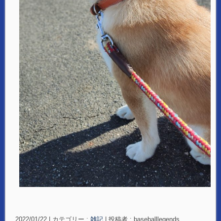
2022/01/22
|
カテゴリー :
雑記
|
投稿者 : baseballlegends