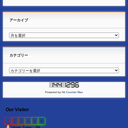
アーカイブ
カテゴリー
Powered by
Hit Counter Max
Our Visitor
2
0
6
1
3
0
Users Today : 59