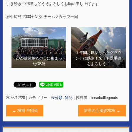
引き続き2026年もどうぞよろしくお願い申し上げます
府中広島❜2000ヤング チームスタッフ一同
１年間お世話なったグラウ
2025練習納めの日に集まっ
ンドに感謝！来年も選手達
たOB達
をよろしく！
2025/12/28
|
カテゴリー :
未分類
,
雑記
|
投稿者 : baseballlegends
←
26期 卒団式
新年のご挨拶2026
→