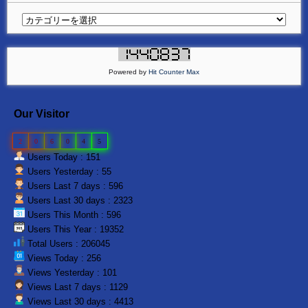
Powered by
Hit Counter Max
Our Visitor
2
0
6
0
4
5
Users Today : 151
Users Yesterday : 55
Users Last 7 days : 596
Users Last 30 days : 2323
Users This Month : 596
Users This Year : 19352
Total Users : 206045
Views Today : 256
Views Yesterday : 101
Views Last 7 days : 1129
Views Last 30 days : 4413