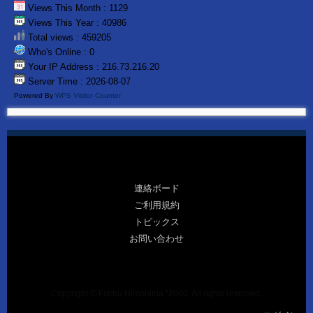
Views This Month : 1129
Views This Year : 40986
Total views : 459205
Who's Online : 0
Your IP Address : 216.73.216.20
Server Time : 2026-08-07
Powered By
WPS Visitor Counter
連絡ボード
ご利用規約
トピックス
お問い合わせ
Copyright © Fuchu Hiroshima ❜2000, All rights reserved.