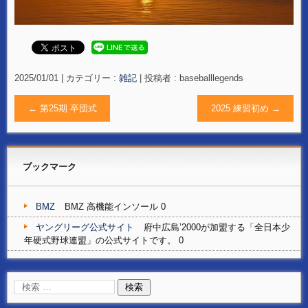
2025/01/01
|
カテゴリー :
雑記
|
投稿者 : baseballlegends
←
第25期 卒団式
2025 練習初め
→
ブックマーク
BMZ
BMZ 高機能インソール 0
ヤングリーグ公式サイト
府中広島’2000が加盟する「全日本少
年硬式野球連盟」の公式サイトです。 0